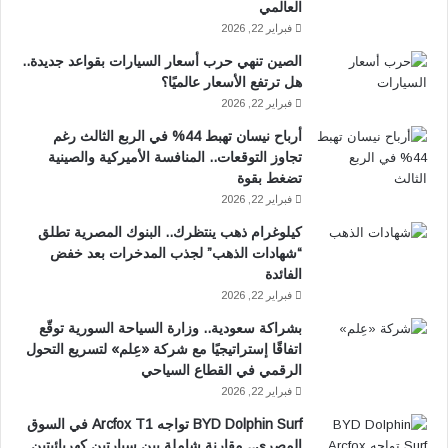
العالمي
فبراير 22, 2026
الصين تنهي حرب أسعار السيارات بقواعد جديدة..
هل ترتفع الأسعار عالميًا؟
فبراير 22, 2026
أرباح نيسان تهبط 44% في الربع الثالث رغم
تجاوز التوقعات.. المنافسة الأميركية والصينية
تضغط بقوة
فبراير 22, 2026
كيلوغرام ذهب ينتظرك.. البنوك المصرية تطلق
“شهادات الذهب” لجذب المدخرات بعد خفض
الفائدة
فبراير 22, 2026
بشراكة سعودية.. وزارة السياحة السورية توقّع
اتفاقًا إستراتيجيًا مع شركة «عِلم» لتسريع التحول
الرقمي في القطاع السياحي
فبراير 22, 2026
BYD Dolphin Surf تواجه Arcfox T1 في السوق
المصري.. مقارنة شاملة بين سيارتين كهربائيتين