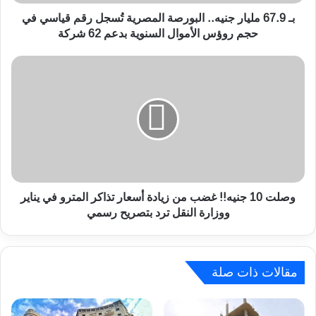
ي
ا
بـ 67.9 مليار جنيه.. البورصة المصرية تُسجل رقم قياسي في
ر
حجم روؤس الأموال السنوية بدعم 62 شركة
ج
ن
و
ي
ص
ه
ل
.
ت
.
1
ا
0
ل
ج
ب
ن
و
ي
ر
ه
وصلت 10 جنيه!! غضب من زيادة أسعار تذاكر المترو في يناير
ص
!
ووزارة النقل ترد بتصريح رسمي
ة
!
ا
غ
ل
ض
م
ب
مقالات ذات صلة
ص
م
ر
ن
ي
ز