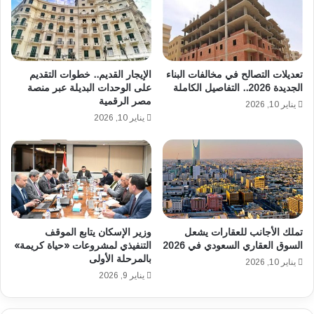
ة
ي
تُ
ا
س
د
ج
ة
ل
أ
تعديلات التصالح في مخالفات البناء
الإيجار القديم.. خطوات التقديم
ر
س
الجديدة 2026.. التفاصيل الكاملة
على الوحدات البديلة عبر منصة
ق
مصر الرقمية
ع
يناير 10, 2026
م
ا
يناير 10, 2026
ق
ر
ي
ت
ا
ذ
س
ا
ي
ك
ف
ر
ي
ا
تملك الأجانب للعقارات يشعل
وزير الإسكان يتابع الموقف
ح
ل
السوق العقاري السعودي في 2026
التنفيذي لمشروعات «حياة كريمة»
ج
م
بالمرحلة الأولى
م
يناير 10, 2026
ت
يناير 9, 2026
ر
ر
و
و
ؤ
ف