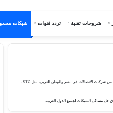
شروحات تقنية
تردد قنوات
شبكات محمو
قسم “شبكات محمول” يجمع أحدث الأخبار والعروض من شركات الاتصالات في مصر والوطن العربي، مثل STC ،
ق حل مشاكل الشبكات لجميع الدول العربية.