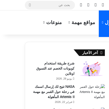
فيسبوك
واتساب
إضافة عمود جانبي
الوضع المظلم
بحث
عن
ل
مواقع مهمة
منوعات
آخر الأخبار
شرح طريقة استخدام
كوبونات الخصم عند التسوق
اونلاين
يونيو 28, 2026
NASA تتيح لك إرسال اسمك
في رحلة حول القمر مع مهمة
Artemis II المأهولة
فبراير 22, 2026