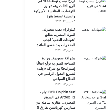
أرباح نيسان تهبط 44% في
الربع الثالث رغم تجاوز
التوقعات.. المنافسة الأميركية
والصينية تضغط بقوة
فبراير 22, 2026
كيلوغرام ذهب ينتظرك..
البنوك المصرية تطلق
“شهادات الذهب” لجذب
المدخرات بعد خفض الفائدة
فبراير 22, 2026
بشراكة سعودية.. وزارة
السياحة السورية توقّع اتفاقًا
إستراتيجيًا مع شركة «عِلم»
لتسريع التحول الرقمي في
القطاع السياحي
فبراير 22, 2026
BYD Dolphin Surf تواجه
Arcfox T1 في السوق
المصري.. مقارنة شاملة بين
سيارتين كهربائيتين بفارق 5