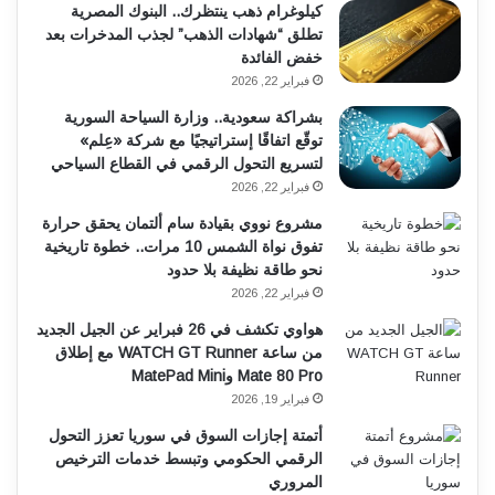
كيلوغرام ذهب ينتظرك.. البنوك المصرية
تطلق “شهادات الذهب” لجذب المدخرات بعد
خفض الفائدة
فبراير 22, 2026
بشراكة سعودية.. وزارة السياحة السورية
توقّع اتفاقًا إستراتيجيًا مع شركة «عِلم»
لتسريع التحول الرقمي في القطاع السياحي
فبراير 22, 2026
مشروع نووي بقيادة سام ألتمان يحقق حرارة
تفوق نواة الشمس 10 مرات.. خطوة تاريخية
نحو طاقة نظيفة بلا حدود
فبراير 22, 2026
هواوي تكشف في 26 فبراير عن الجيل الجديد
من ساعة WATCH GT Runner مع إطلاق
Mate 80 Pro وMatePad Mini
فبراير 19, 2026
أتمتة إجازات السوق في سوريا تعزز التحول
الرقمي الحكومي وتبسط خدمات الترخيص
المروري