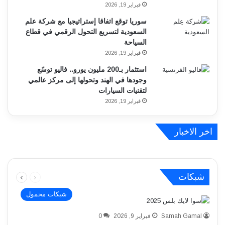
فبراير 19, 2026
سوريا توقع اتفاقا إستراتيجيا مع شركة علم
السعودية لتسريع التحول الرقمي في قطاع
السياحة
فبراير 19, 2026
استثمار بـ200 مليون يورو.. فاليو توسّع
وجودها في الهند وتحولها إلى مركز عالمي
لتقنيات السيارات
فبراير 19, 2026
اخر الاخبار
آيفون قابل للطي بتصميم صدفي.. هل تستعد أبل
أندرويد يشدد القيود على تطبيقات التخصيص .. هل
ارتفاع أسعار RAM وSSD مجددا يدفع Acer لزيادة
لمنافسة Galaxy Z Flip؟
أسعار أجهزتها بدءًا من 20 فبراير 2026
يقترب عهد الأمان الصارم؟
السابقة
التالية
شبكات
الصفحة
الصفحة
شبكات محمول
Samah Gamal
فبراير 9, 2026
0