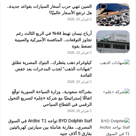
الصين تنهي حرب أسعار السيارات بقواعد جديدة..
هل ترتفع الأسعار عالميًا؟
فبراير 22, 2026
أرباح نيسان تهبط 44% في الربع الثالث رغم
تجاوز التوقعات.. المنافسة الأميركية والصينية
تضغط بقوة
فبراير 22, 2026
كيلوغرام ذهب ينتظرك.. البنوك المصرية تطلق
“شهادات الذهب” لجذب المدخرات بعد خفض
الفائدة
فبراير 22, 2026
بشراكة سعودية.. وزارة السياحة السورية توقّع
اتفاقًا إستراتيجيًا مع شركة «عِلم» لتسريع التحول
الرقمي في القطاع السياحي
فبراير 22, 2026
BYD Dolphin Surf تواجه Arcfox T1 في السوق
المصري.. مقارنة شاملة بين سيارتين كهربائيتين
بفارق 5 آلاف جنيه