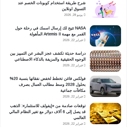
شرح طريقة استخدام كوبونات الخصم عند
و
ا
التسوق اونلاين
ك
ب
يونيو 28, 2026
NASA تتيح لك إرسال اسمك في رحلة حول
القمر مع مهمة Artemis II المأهولة
فبراير 22, 2026
دراسة حديثة تكشف عجز البشر عن التمييز بين
الوجوه الحقيقية والمزيفة بالذكاء الاصطناعي
فبراير 22, 2026
فولكس فاغن تخطط لخفض نفقاتها بنسبة 20%
بحلول 2028 وسط مطالب العمال بصرف
مكافآت جماعية
فبراير 22, 2026
توقعات صادمة من «إيفولف للاستثمار»: الذهب
قد يصل إلى 6 آلاف دولار مع تغير النظام المالي
العالمي
فبراير 22, 2026