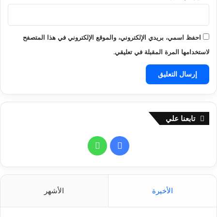
ن
6
و
إ
ع
احفظ اسمي، بريدي الإلكتروني، والموقع الإلكتروني في هذا المتصفح
ا
لاستخدامها المرة المقبلة في تعليقي.
د
ة
ا
ل
ت
أ
م
تابعنا علي
ي
ن
ف
و
ي
ا
س
ت
الأخيرة
الأشهر
ب
س