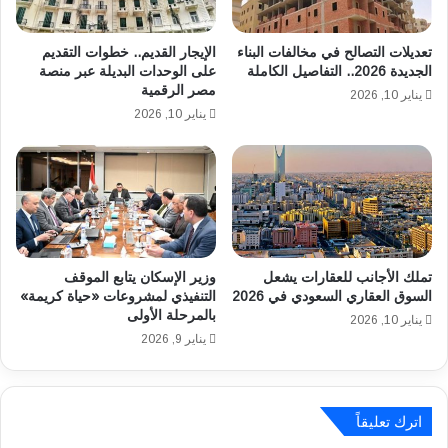
ك
ت
ش
ح
ف
د
تعديلات التصالح في مخالفات البناء
الإيجار القديم.. خطوات التقديم
م
ي
الجديدة 2026.. التفاصيل الكاملة
على الوحدات البديلة عبر منصة
ه
مصر الرقمية
ث
يناير 10, 2026
ا
أ
يناير 10, 2026
م
س
و
ع
م
ا
س
ر
ؤ
ا
و
ل
ل
ح
تملك الأجانب للعقارات يشعل
وزير الإسكان يتابع الموقف
ي
د
السوق العقاري السعودي في 2026
التنفيذي لمشروعات «حياة كريمة»
ا
ي
بالمرحلة الأولى
ت
يناير 10, 2026
د
يناير 9, 2026
ر
ا
ئ
ل
ي
ي
س
و
اترك تعليقاً
م
م
ج
ف