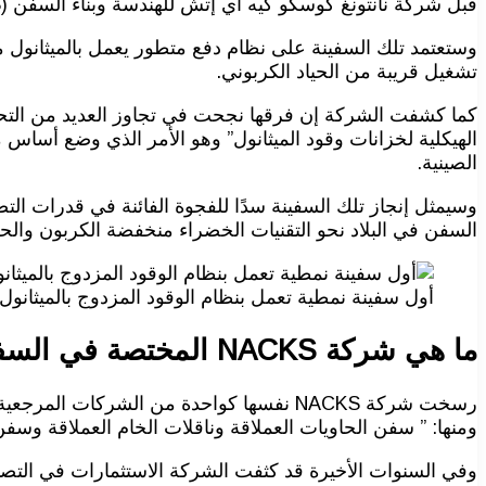
قبل شركة نانتونغ كوسكو كيه آي إتش للهندسة وبناء السفن (NACKS)، مع دمج مجموعة من التقنيات الرائدة في الصناعة.
وستعتمد تلك السفينة على نظام دفع متطور يعمل بالميثانول مز
تشغيل قريبة من الحياد الكربوني.
كما كشفت الشركة إن فرقها نجحت في تجاوز العديد من التحديات
الهيكلية لخزانات وقود الميثانول” وهو الأمر الذي وضع أسا
الصينية.
وسيمثل إنجاز تلك السفينة سدًا للفجوة الفائنة في قدرات الت
السفن في البلاد نحو التقنيات الخضراء منخفضة الكربون والحل
أول سفينة نمطية تعمل بنظام الوقود المزدوج بالميثانول
ما هي شركة
NACKS
المختصة في الس
ومنها: ” سفن الحاويات العملاقة وناقلات الخام العملاقة وسف
وفي السنوات الأخيرة قد كثفت الشركة الاستثمارات في التصني