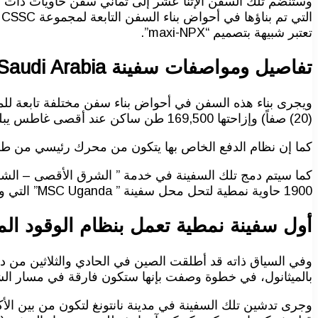
تعتبر شبيهة بتصميم “maxi-NPX”.
تفاصيل ومواصفات سفينة
audi Arabia
(20) صفاً) وإزاحتها 169,500 طن ساكن عند أقصى غاطس يبلغ 17 متراً.
كما إن نظام الدفع الخاص بها يتكون من محرك رئيسي من طراز MAN B&W 895، بقوة 55,000 كيلوواط، مما يسمح لها بالوصول إلى سرعة قصوى تبلغ 
1900 حاوية نمطية لتحل محل سفينة ” MSC Uganda” التي وصلت سعتها إلى 8496 حاوية نمطية.
أول سفينة نمطية تعمل بنظام الوقود المز
بالميثانول، في خطوة وصفت بإنها ستكون فارقة في مسار الش
وجرى تدشين تلك السفينة في مدينة نانتونغ لتكون من بين الأك