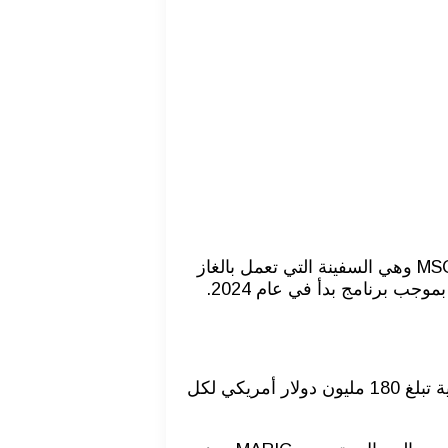
أعلنت شركة البحر المتوسط للشحن(MSC) الخط الملاحي الأول عالميًا في نقل الحاويات عن استلام سفينة MSC Saudi Arabia وهي السفينة التي تعمل بالغاز
يذكر إن الطلب على هذه السلسلة التي تستند إلى التصميم التي طورته شركة MARIC قد قدم في أكتوبر 2022 بقيمة تقديرية تبلغ 180 مليون دولار أمريكي لكل