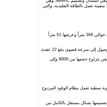
وستنضم تلك السفن الإثنا عشر إلى ثماني سفن حاويات ذات خصائص مماثلة مزودة ايضًا بنظام دفع مزدوج يعمل بالغاز الطبيعي المسال وتصميم MARIC، وهي
التي تم بناؤها في أحواض بناء السفن التابعة لمجموعة CSSC الصينية وسيتم قريباً تسليم السفن الأخيرة من سلسلة تضم 15 سفينة تعمل بالطاقة التقليدية، والتي
ويجرى بناء هذه السفن في أحواض بناء سفن مختلفة تابعة للمجموعة نفسها بما في ذلك GSI DSIC، ويبلغ طول تلك السفينة حوالي 366 متراً وعرضها 51 متراً
كما سيتم دمج تلك السفينة في خدمة ” الشرق الأقصى – الشرق الأوسط كلانجا”، وهي التي تعمل بأسطول مختلفط من السفن يتراوح حجمها من 8000 وإلى
لصين في الحادي والثلاثين من ديسمبر الماضي أول سفينة حاويات في العالم بسعة 24 ألف حاوية نمطية تعمل بنظام الوقود المزدوج
ا وتصميمها بشكل مستقل بالكامل من