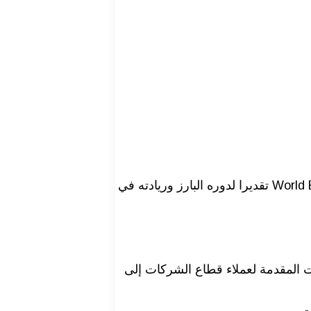
حصل بنك القاهرة على جائزة «أفضل بنك في مجال ائتمان الشركات في مصر لعام 2025» من مجلة World Economic Magazine تقديرا لدوره البارز وريادته في
ات المقدمة لعملاء قطاع الشركات إلى