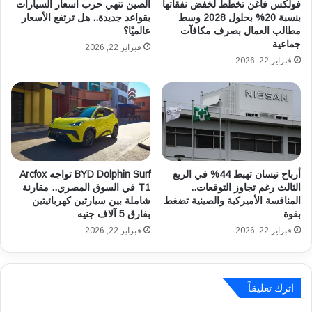
و
ب
فولكس فاغن تخطط لخفض نفقاتها
الصين تنهي حرب أسعار السيارات
ن
م
بنسبة 20% بحلول 2028 وسط
بقواعد جديدة.. هل ترتفع الأسعار
ي
مطالب العمال بصرف مكافآت
عالميًا؟
ح
جماعية
ة
ر
فبراير 22, 2026
ل
ك
فبراير 22, 2026
ت
ا
ق
ت
ل
ه
ي
ج
ل
ي
ت
ن
ك
ة
أرباح نيسان تهبط 44% في الربع
BYD Dolphin Surf تواجه Arcfox
ل
و
الثالث رغم تجاوز التوقعات..
T1 في السوق المصري.. مقارنة
ف
ك
المنافسة الأميركية والصينية تضغط
شاملة بين سيارتين كهربائيتين
ة
ه
بقوة
بفارق 5 آلاف جنيه
ا
ر
فبراير 22, 2026
فبراير 22, 2026
ل
ب
ص
ا
ي
ئ
ا
ي
اترك تعليقاً
ن
ة
ة
و