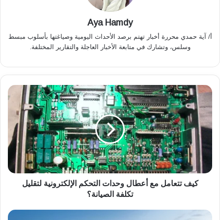
Aya Hamdy
أ/ آية حمدي محررة أخبار تهتم برصد الأحداث اليومية وصياغتها بأسلوب مبسط
وسلس، وتشارك في متابعة الأخبار العاجلة والتقارير المختلفة.
ك
ي
ف
ت
ت
ع
ا
م
ل
م
كيف تتعامل مع أعطال وحدات التحكم الإلكترونية لتقليل
ع
تكلفة الصيانة؟
أ
ع
أ