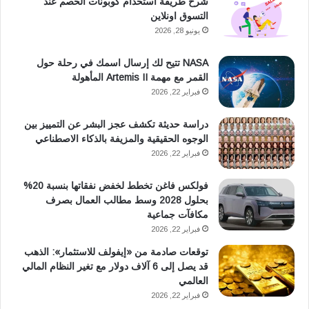
شرح طريقة استخدام كوبونات الخصم عند
و
ا
التسوق اونلاين
ك
ب
يونيو 28, 2026
NASA تتيح لك إرسال اسمك في رحلة حول
القمر مع مهمة Artemis II المأهولة
فبراير 22, 2026
دراسة حديثة تكشف عجز البشر عن التمييز بين
الوجوه الحقيقية والمزيفة بالذكاء الاصطناعي
فبراير 22, 2026
فولكس فاغن تخطط لخفض نفقاتها بنسبة 20%
بحلول 2028 وسط مطالب العمال بصرف
مكافآت جماعية
فبراير 22, 2026
توقعات صادمة من «إيفولف للاستثمار»: الذهب
قد يصل إلى 6 آلاف دولار مع تغير النظام المالي
العالمي
فبراير 22, 2026