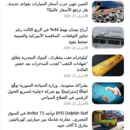
الصين تنهي حرب أسعار السيارات بقواعد جديدة..
هل ترتفع الأسعار عالميًا؟
فبراير 22, 2026
أرباح نيسان تهبط 44% في الربع الثالث رغم
تجاوز التوقعات.. المنافسة الأميركية والصينية
تضغط بقوة
فبراير 22, 2026
كيلوغرام ذهب ينتظرك.. البنوك المصرية تطلق
“شهادات الذهب” لجذب المدخرات بعد خفض
الفائدة
فبراير 22, 2026
بشراكة سعودية.. وزارة السياحة السورية توقّع
اتفاقًا إستراتيجيًا مع شركة «عِلم» لتسريع التحول
الرقمي في القطاع السياحي
فبراير 22, 2026
BYD Dolphin Surf تواجه Arcfox T1 في السوق
المصري.. مقارنة شاملة بين سيارتين كهربائيتين
بفارق 5 آلاف جنيه