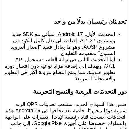
تحديثان رئيسيان بدلًا من واحد
التحديث الأول، Android 17، سيأتي مع SDK جديد
ومستوى API 37، إضافة إلى نقل كامل للكود في
مشروع AOSP، وهو ما يعادل فعليًا “إصدار أندرويد
السنوي” بمفهومه التقليدي.
أما التحديث الثاني في نهاية العام، فسيحمل API
37.1، ويهدف إلى إضافة مزايا نوعية دون انتظار دورة
تطوير طويلة، مما يمنح النظام مرونة أكبر في التطوير
والاستجابة السريعة.
دور التحديثات الربعية والنسخ التجريبية
ضمن هذا النموذج الجديد، ستلعب تحديثات QPR الربع
سنوية دورًا محوريًا، خاصة بعد نجاحها في Android 16 هذه
التحديثات أصبحت قناة رئيسية لإدخال تغييرات على الواجهة
والسلوك، خصوصًا على أجهزة Google Pixel، إلى جانب