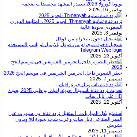
تويوتا كورولا 2026 تتصدر المشهد بتخفيضات ضخمة
نوفمبر 16, 2025
تردد قناة ثمانية Thmanyah الجديد 2025.. لمتابعة الدوري
السعودي بجودة عالية
نوفمبر 3, 2025
تسجيل دخول تليجرام من قوقل بالايميل او باسم المستخدم
Telegram Web login
أكتوبر 23, 2025
حظر التصوير داخل الحرمين الشريفين في موسم الحج 2026
ديسمبر 7, 2025
تحديث تردد قناة ناشيونال جيوغرافيك أبو ظبي 2025 بجودة
HD على نايل سات
أكتوبر 22, 2025
استمتع بكل المباريات.. استقبل تردد قناة أون سبورت على
القمر الصناعي نايل سات وعرب سات بجودة hd وبدون
تشويش
ديسمبر 11, 2025