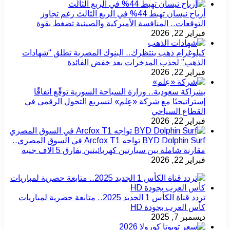
أرباح نيسان تهبط 44% في الربع الثالث رغم تجاوز
التوقعات.. المنافسة الأميركية والصينية تضغط بقوة
فبراير 22, 2026
كيلوغرام ذهب ينتظرك.. البنوك المصرية تطلق “شهادات
الذهب” لجذب المدخرات بعد خفض الفائدة
فبراير 22, 2026
بشراكة سعودية.. وزارة السياحة السورية توقّع اتفاقًا
إستراتيجيًا مع شركة «عِلم» لتسريع التحول الرقمي في
القطاع السياحي
فبراير 22, 2026
BYD Dolphin Surf تواجه Arcfox T1 في السوق المصري..
مقارنة شاملة بين سيارتين كهربائيتين بفارق 5 آلاف جنيه
فبراير 22, 2026
تردد قناة الكأس 1 الجديد 2025.. متابعة حصرية لمباريات
كأس العرب بجودة HD
ديسمبر 7, 2025