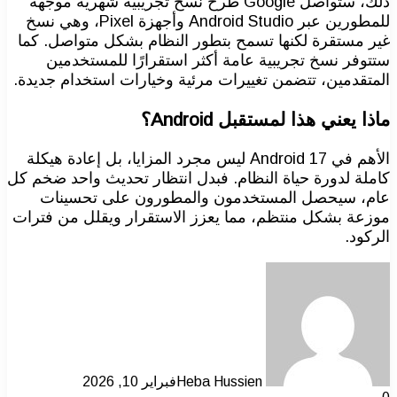
ذلك، ستواصل Google طرح نسخ تجريبية شهرية موجهة
للمطورين عبر Android Studio وأجهزة Pixel، وهي نسخ
غير مستقرة لكنها تسمح بتطور النظام بشكل متواصل. كما
ستتوفر نسخ تجريبية عامة أكثر استقرارًا للمستخدمين
المتقدمين، تتضمن تغييرات مرئية وخيارات استخدام جديدة.
ماذا يعني هذا لمستقبل Android؟
الأهم في Android 17 ليس مجرد المزايا، بل إعادة هيكلة
كاملة لدورة حياة النظام. فبدل انتظار تحديث واحد ضخم كل
عام، سيحصل المستخدمون والمطورون على تحسينات
موزعة بشكل منتظم، مما يعزز الاستقرار ويقلل من فترات
الركود.
Heba Hussien
فبراير 10, 2026