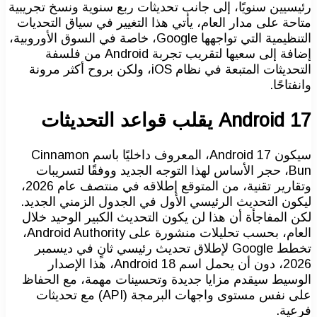
رئيسيين سنويًا، إلى جانب تحديثات ربع سنوية ونسخ تجريبية
متاحة على مدار العام، يأتي هذا التغيير في سياق التحديات
التنظيمية التي تواجهها Google، خاصة في السوق الأوروبية،
إضافة إلى سعيها لتقريب تجربة Android من فلسفة
التحديثات المتبعة في نظام iOS، ولكن بروح أكثر مرونة
وانفتاحًا.
Android 17 يقلب قواعد التحديثات
سيكون Android 17، المعروف داخليًا باسم Cinnamon
Bun، حجر الأساس لهذا التوجه الجديد ووفقًا لتسريبات
وتقارير تقنية، من المتوقع إطلاقه في منتصف عام 2026،
ليكون التحديث الرئيسي الأول في الجدول الزمني الجديد.
لكن المفاجأة أن هذا لن يكون التحديث الكبير الوحيد خلال
العام، بحسب تحليلات منشورة على Android Authority،
تخطط Google لإطلاق تحديث رئيسي ثانٍ في ديسمبر
2026، دون أن يحمل اسم Android 18، هذا الإصدار
الوسيط سيقدم مزايا جديدة وتحسينات مهمة، مع الحفاظ
على نفس مستوى واجهات البرمجة (API) مع تحديثات
فرعية.