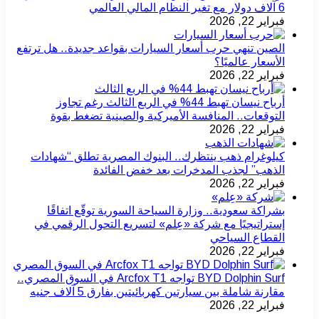
6 آلاف دولار مع تغير النظام المالي العالمي
فبراير 22, 2026
الصين تنهي حرب أسعار السيارات بقواعد جديدة.. هل ترتفع
الأسعار عالميًا؟
فبراير 22, 2026
أرباح نيسان تهبط 44% في الربع الثالث رغم تجاوز
التوقعات.. المنافسة الأميركية والصينية تضغط بقوة
فبراير 22, 2026
كيلوغرام ذهب ينتظرك.. البنوك المصرية تطلق “شهادات
الذهب” لجذب المدخرات بعد خفض الفائدة
فبراير 22, 2026
بشراكة سعودية.. وزارة السياحة السورية توقّع اتفاقًا
إستراتيجيًا مع شركة «عِلم» لتسريع التحول الرقمي في
القطاع السياحي
فبراير 22, 2026
BYD Dolphin Surf تواجه Arcfox T1 في السوق المصري..
مقارنة شاملة بين سيارتين كهربائيتين بفارق 5 آلاف جنيه
فبراير 22, 2026