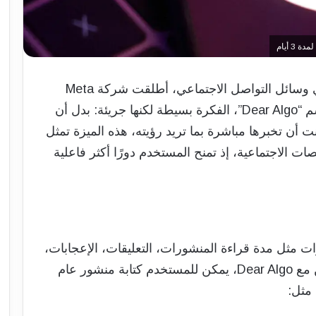
في خطوة لافتة لتعزيز تخصيص المحتوى في وسائل التواصل الاجتماعي، أطلقت شركة Meta
ميزة جديدة داخل تطبيق Threads تحمل اسم “Dear Algo”، الفكرة بسيطة لكنها جريئة: بدل أن
ت أن تخبرها مباشرة بما تريد رؤيته، هذه الميزة تمثل
ات الاجتماعية، إذ تمنح المستخدم دورًا أكثر فاعلية
 مثل مدة قراءة المنشورات، التعليقات، الإعجابات،
والمشاركات لفهم اهتمامات المستخدم. لكن مع Dear Algo، يمكن للمستخدم كتابة منشور عام