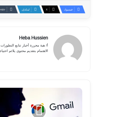
فيسبوك
‫X
لينكدإن
Heba Hussien
أ/ هبة محررة أخبار تتابع التطورا
الاهتمام بتقديم محتوى يلائم احتياج
G
m
a
i
l