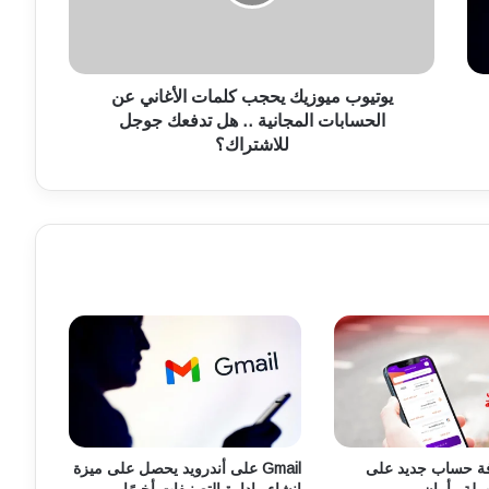
ب
م
ي
و
ز
يوتيوب ميوزيك يحجب كلمات الأغاني عن
ي
الحسابات المجانية .. هل تدفعك جوجل
ك
للاشتراك؟
ي
ح
ج
ب
ك
ل
م
ا
ت
ا
ل
أ
غ
ا
ة حساب جديد على
Gmail على أندرويد يحصل على ميزة
ن
هولة وأمان
إنشاء وإدارة التصنيفات أخيرًا