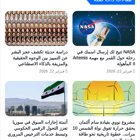
ض
ر
د
ب
ا
ي
ل
ة
ك
ل
و
م
ن
ش
غ
ا
NASA تتيح لك إرسال اسمك في
دراسة حديثة تكشف عجز البشر
و
ه
رحلة حول القمر مع مهمة Artemis
عن التمييز بين الوجوه الحقيقية
ا
II المأهولة
والمزيفة بالذكاء الاصطناعي
د
ل
ة
فبراير 22, 2026
فبراير 22, 2026
د
م
ي
ب
م
ا
ق
ر
ر
ا
ا
ة
ط
م
مشروع نووي بقيادة سام ألتمان
أتمتة إجازات السوق في سوريا
ي
ص
يحقق حرارة تفوق نواة الشمس 10
تعزز التحول الرقمي الحكومي
ة
ر
مرات.. خطوة تاريخية نحو طاقة
وتبسط خدمات الترخيص المروري
ف
و