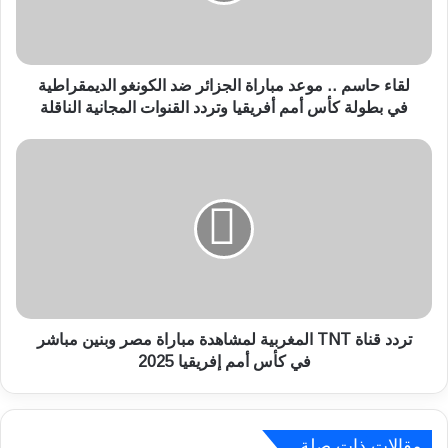
ا
س
م
.
.
لقاء حاسم .. موعد مباراة الجزائر ضد الكونغو الديمقراطية
م
في بطولة كأس أمم أفريقيا وتردد القنوات المجانية الناقلة
و
ع
ت
د
ر
م
د
ب
د
ا
ق
ر
ن
ا
ا
ة
ة
ا
T
ل
N
تردد قناة TNT المغربية لمشاهدة مباراة مصر وبنين مباشر
ج
T
في كأس أمم إفريقيا 2025
ز
ا
ا
ل
ئ
م
ر
غ
مقالات ذات صلة