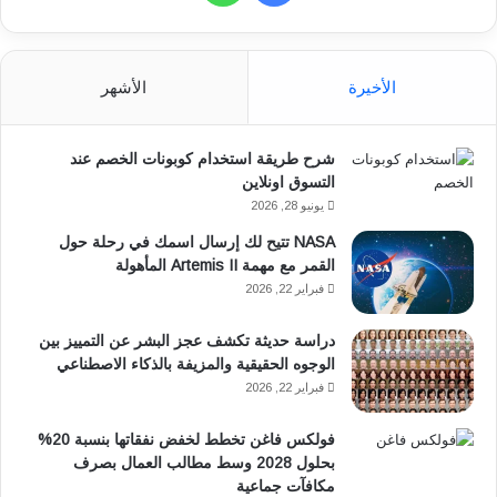
ق
ي
ا
ل
ة
س
ت
الأخيرة
الأشهر
ب
س
شرح طريقة استخدام كوبونات الخصم عند
و
ا
التسوق اونلاين
ك
ب
يونيو 28, 2026
NASA تتيح لك إرسال اسمك في رحلة حول
القمر مع مهمة Artemis II المأهولة
فبراير 22, 2026
دراسة حديثة تكشف عجز البشر عن التمييز بين
الوجوه الحقيقية والمزيفة بالذكاء الاصطناعي
فبراير 22, 2026
فولكس فاغن تخطط لخفض نفقاتها بنسبة 20%
بحلول 2028 وسط مطالب العمال بصرف
مكافآت جماعية