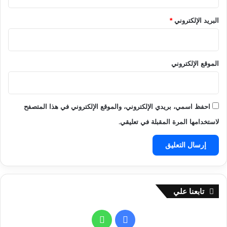
ر
ق
د
ي
البريد الإلكتروني
*
د
ا
ا
2
ل
0
ق
2
الموقع الإلكتروني
ن
5
و
ا
ت
ا
احفظ اسمي، بريدي الإلكتروني، والموقع الإلكتروني في هذا المتصفح
ل
لاستخدامها المرة المقبلة في تعليقي.
م
ج
ا
ن
ي
ة
تابعنا علي
ا
ل
ن
ف
و
ا