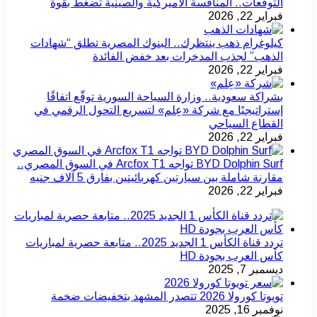
التوقعات.. المنافسة الأميركية والصينية تضغط بقوة
فبراير 22, 2026
كيلوغرام ذهب ينتظرك.. البنوك المصرية تطلق “شهادات
الذهب” لجذب المدخرات بعد خفض الفائدة
فبراير 22, 2026
بشراكة سعودية.. وزارة السياحة السورية توقّع اتفاقًا
إستراتيجيًا مع شركة «عِلم» لتسريع التحول الرقمي في
القطاع السياحي
فبراير 22, 2026
BYD Dolphin Surf تواجه Arcfox T1 في السوق المصري..
مقارنة شاملة بين سيارتين كهربائيتين بفارق 5 آلاف جنيه
فبراير 22, 2026
تردد قناة الكأس 1 الجديد 2025.. متابعة حصرية لمباريات
كأس العرب بجودة HD
ديسمبر 7, 2025
تويوتا كورولا 2026 تتصدر المشهد بتخفيضات ضخمة
نوفمبر 16, 2025