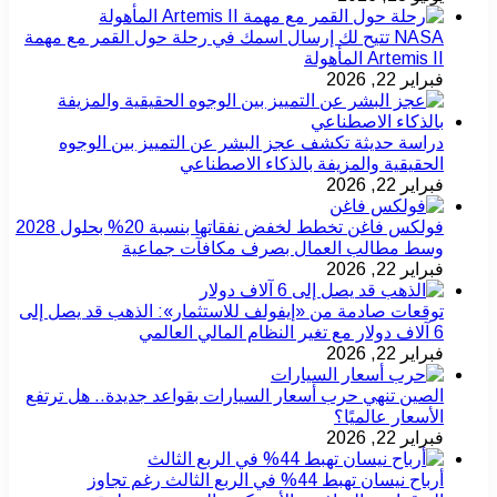
NASA تتيح لك إرسال اسمك في رحلة حول القمر مع مهمة
Artemis II المأهولة
فبراير 22, 2026
دراسة حديثة تكشف عجز البشر عن التمييز بين الوجوه
الحقيقية والمزيفة بالذكاء الاصطناعي
فبراير 22, 2026
فولكس فاغن تخطط لخفض نفقاتها بنسبة 20% بحلول 2028
وسط مطالب العمال بصرف مكافآت جماعية
فبراير 22, 2026
توقعات صادمة من «إيفولف للاستثمار»: الذهب قد يصل إلى
6 آلاف دولار مع تغير النظام المالي العالمي
فبراير 22, 2026
الصين تنهي حرب أسعار السيارات بقواعد جديدة.. هل ترتفع
الأسعار عالميًا؟
فبراير 22, 2026
أرباح نيسان تهبط 44% في الربع الثالث رغم تجاوز