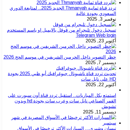
تردد قناة ثمانية Thmanyah الجديد 2025.. لمتابعة الدوري
السعودي بجودة عالية
نوفمبر 3, 2025
تسجيل دخول تليجرام من قوقل بالايميل او باسم المستخدم
Telegram Web login
أكتوبر 23, 2025
حظر التصوير داخل الحرمين الشريفين في موسم الحج 2026
ديسمبر 7, 2025
تحديث تردد قناة ناشيونال جيوغرافيك أبو ظبي 2025 بجودة
HD على نايل سات
أكتوبر 22, 2025
استمتع بكل المباريات.. استقبل تردد قناة أون سبورت على
القمر الصناعي نايل سات وعرب سات بجودة hd وبدون
تشويش
ديسمبر 11, 2025
نيسان وشيري… السيارات الأكثر ترخيصًا في الأسواق