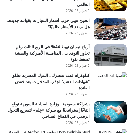
العالمي
فبراير 22, 2026
الصين تنهي حرب أسعار السيارات بقواعد جديدة..
هل ترتفع الأسعار عالميًا؟
فبراير 22, 2026
أرباح نيسان تهبط 44% في الربع الثالث رغم
تجاوز التوقعات.. المنافسة الأميركية والصينية
تضغط بقوة
فبراير 22, 2026
كيلوغرام ذهب ينتظرك.. البنوك المصرية تطلق
“شهادات الذهب” لجذب المدخرات بعد خفض
الفائدة
فبراير 22, 2026
بشراكة سعودية.. وزارة السياحة السورية توقّع
اتفاقًا إستراتيجيًا مع شركة «عِلم» لتسريع التحول
الرقمي في القطاع السياحي
فبراير 22, 2026
BYD Dolphin Surf تواجه Arcfox T1 في السوق