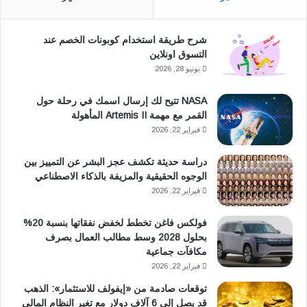
ب
س
شرح طريقة استخدام كوبونات الخصم عند
و
ا
التسوق اونلاين
ك
ب
يونيو 28, 2026
NASA تتيح لك إرسال اسمك في رحلة حول
القمر مع مهمة Artemis II المأهولة
فبراير 22, 2026
دراسة حديثة تكشف عجز البشر عن التمييز بين
الوجوه الحقيقية والمزيفة بالذكاء الاصطناعي
فبراير 22, 2026
فولكس فاغن تخطط لخفض نفقاتها بنسبة 20%
بحلول 2028 وسط مطالب العمال بصرف
مكافآت جماعية
فبراير 22, 2026
توقعات صادمة من «إيفولف للاستثمار»: الذهب
قد يصل إلى 6 آلاف دولار مع تغير النظام المالي