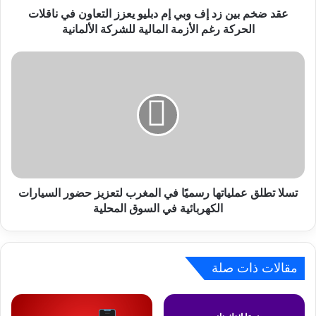
ز
عقد ضخم بين زد إف وبي إم دبليو يعزز التعاون في ناقلات
د
الحركة رغم الأزمة المالية للشركة الألمانية
إ
ف
ت
و
س
ب
ل
ي
ا
إ
ت
م
ط
د
ل
ب
ق
ل
ع
ي
م
تسلا تطلق عملياتها رسميًا في المغرب لتعزيز حضور السيارات
و
ل
الكهربائية في السوق المحلية
ي
ي
ع
ا
ز
ت
ز
ه
مقالات ذات صلة
ا
ا
ل
ر
ت
س