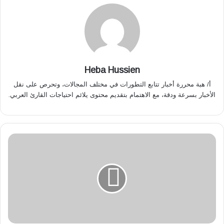
Heba Hussien
أ/ هبة محررة أخبار تتابع التطورات في مختلف المجالات، وتحرص على نقل
الأخبار بسرعة ودقة، مع الاهتمام بتقديم محتوى يلائم احتياجات القارئ العربي.
ع
ق
د
ض
خ
م
ب
ي
ن