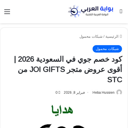
بحث عن
الق
الرئيسية
/
شبكات محمول
شبكات محمول
كود خصم جوي في السعودية 2026 |
أقوى عروض متجر JOI GIFTS من
STC
Heba Hussien
فبراير 8, 2026
0