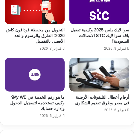
ع
م
ا
يً
و
ا
ن
ف
ف
ي
سوا لايك بلس 2025 وكيفية تفعيل
التحويل من محفظة فودافون كاش
ي
ا
باقة سوا لايك STC الاتصالات
2026: الطرق والرسوم والحد
ن
السعودية؟
الأقصى بالتفصيل
ل
ا
م
فبراير 9, 2026
فبراير 7, 2026
ق
غ
ل
ر
ا
ب
ت
ل
ا
ت
ل
ع
ح
ز
أرقام أعطال التليفونات الأرضية
ما هو رقم الخدمة في My WE؟
ر
ي
في مصر وطرق تقديم الشكاوى
وكيف تستخدمه لتسجيل الدخول
ك
ز
وإدارة حسابك
ة
فبراير 6, 2026
ح
فبراير 6, 2026
ر
ض
غ
و
م
ر