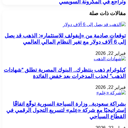
وتراجع في المكرونة السويسي
مقالات ذات صلة
توقعات صادمة من «إيفولف للاستثمار»: الذهب قد يصل
إلى 6 آلاف دولار مع تغير النظام المالي العالمي
فبراير 22, 2026
كيلوغرام ذهب ينتظرك.. البنوك المصرية تطلق “شهادات
الذهب” لجذب المدخرات بعد خفض الفائدة
فبراير 22, 2026
بشراكة سعودية.. وزارة السياحة السورية توقّع اتفاقًا
إستراتيجيًا مع شركة «عِلم» لتسريع التحول الرقمي في
القطاع السياحي
فبراير 22, 2026