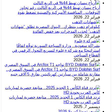
أرباح نيسان تهبط 44% في الربع الثالث رغم تجاوز
التوقعات.. المنافسة الأميركية والصينية تضغط بقوة
فبراير 22, 2026
كيلوغرام ذهب ينتظرك.. البنوك المصرية تطلق “شهادات
الذهب” لجذب المدخرات بعد خفض الفائدة
فبراير 22, 2026
بشراكة سعودية.. وزارة السياحة السورية توقّع اتفاقًا
إستراتيجيًا مع شركة «عِلم» لتسريع التحول الرقمي في
القطاع السياحي
فبراير 22, 2026
BYD Dolphin Surf تواجه Arcfox T1 في السوق المصري..
مقارنة شاملة بين سيارتين كهربائيتين بفارق 5 آلاف جنيه
فبراير 22, 2026
تردد قناة الكأس 1 الجديد 2025.. متابعة حصرية لمباريات
كأس العرب بجودة HD
ديسمبر 7, 2025