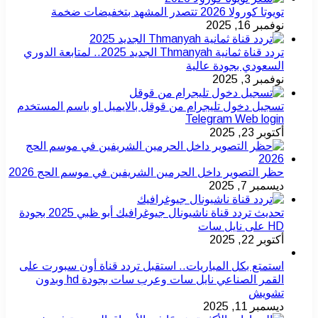
تويوتا كورولا 2026 تتصدر المشهد بتخفيضات ضخمة
نوفمبر 16, 2025
تردد قناة ثمانية Thmanyah الجديد 2025.. لمتابعة الدوري
السعودي بجودة عالية
نوفمبر 3, 2025
تسجيل دخول تليجرام من قوقل بالايميل او باسم المستخدم
Telegram Web login
أكتوبر 23, 2025
حظر التصوير داخل الحرمين الشريفين في موسم الحج 2026
ديسمبر 7, 2025
تحديث تردد قناة ناشيونال جيوغرافيك أبو ظبي 2025 بجودة
HD على نايل سات
أكتوبر 22, 2025
استمتع بكل المباريات.. استقبل تردد قناة أون سبورت على
القمر الصناعي نايل سات وعرب سات بجودة hd وبدون
تشويش
ديسمبر 11, 2025