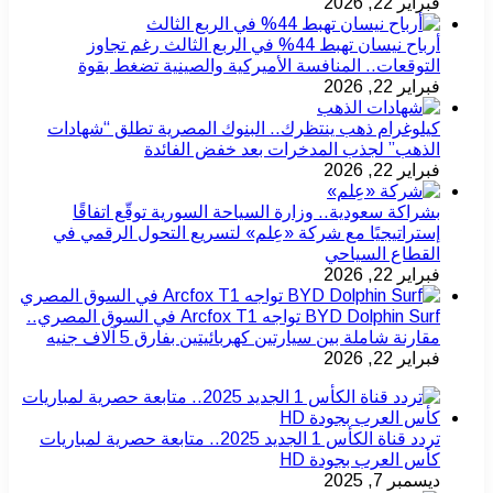
فبراير 22, 2026
أرباح نيسان تهبط 44% في الربع الثالث رغم تجاوز
التوقعات.. المنافسة الأميركية والصينية تضغط بقوة
فبراير 22, 2026
كيلوغرام ذهب ينتظرك.. البنوك المصرية تطلق “شهادات
الذهب” لجذب المدخرات بعد خفض الفائدة
فبراير 22, 2026
بشراكة سعودية.. وزارة السياحة السورية توقّع اتفاقًا
إستراتيجيًا مع شركة «عِلم» لتسريع التحول الرقمي في
القطاع السياحي
فبراير 22, 2026
BYD Dolphin Surf تواجه Arcfox T1 في السوق المصري..
مقارنة شاملة بين سيارتين كهربائيتين بفارق 5 آلاف جنيه
فبراير 22, 2026
تردد قناة الكأس 1 الجديد 2025.. متابعة حصرية لمباريات
كأس العرب بجودة HD
ديسمبر 7, 2025