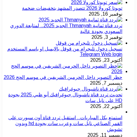
تويوتا كورولا 2026 تتصدر المشهد بتخفيضات ضخمة
نوفمبر 16, 2025
تردد قناة ثمانية Thmanyah الجديد 2025.. لمتابعة الدوري
السعودي بجودة عالية
نوفمبر 3, 2025
تسجيل دخول تليجرام من قوقل بالايميل او باسم المستخدم
Telegram Web login
أكتوبر 23, 2025
حظر التصوير داخل الحرمين الشريفين في موسم الحج 2026
ديسمبر 7, 2025
تحديث تردد قناة ناشيونال جيوغرافيك أبو ظبي 2025 بجودة
HD على نايل سات
أكتوبر 22, 2025
استمتع بكل المباريات.. استقبل تردد قناة أون سبورت على
القمر الصناعي نايل سات وعرب سات بجودة hd وبدون
تشويش
ديسمبر 11, 2025