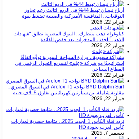
أرباح نيسان تهبط 44% في الربع الثالث رغم تجاوز
التوقعات.. المنافسة الأميركية والصينية تضغط بقوة
فبراير 22, 2026
كيلوغرام ذهب ينتظرك.. البنوك المصرية تطلق “شهادات
الذهب” لجذب المدخرات بعد خفض الفائدة
فبراير 22, 2026
بشراكة سعودية.. وزارة السياحة السورية توقّع اتفاقًا
إستراتيجيًا مع شركة «عِلم» لتسريع التحول الرقمي في
القطاع السياحي
فبراير 22, 2026
BYD Dolphin Surf تواجه Arcfox T1 في السوق المصري..
مقارنة شاملة بين سيارتين كهربائيتين بفارق 5 آلاف جنيه
فبراير 22, 2026
تردد قناة الكأس 1 الجديد 2025.. متابعة حصرية لمباريات
كأس العرب بجودة HD
ديسمبر 7, 2025