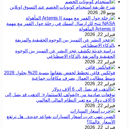
شرح طريقة استخدام كوبونات الخصم عند التسوق اونلاين
يونيو 28, 2026
NASA تتيح لك إرسال اسمك في رحلة حول القمر مع مهمة
Artemis II المأهولة
فبراير 22, 2026
دراسة حديثة تكشف عجز البشر عن التمييز بين الوجوه
الحقيقية والمزيفة بالذكاء الاصطناعي
فبراير 22, 2026
فولكس فاغن تخطط لخفض نفقاتها بنسبة 20% بحلول 2028
وسط مطالب العمال بصرف مكافآت جماعية
فبراير 22, 2026
توقعات صادمة من «إيفولف للاستثمار»: الذهب قد يصل إلى
6 آلاف دولار مع تغير النظام المالي العالمي
فبراير 22, 2026
الصين تنهي حرب أسعار السيارات بقواعد جديدة.. هل ترتفع
الأسعار عالميًا؟
فبراير 22, 2026