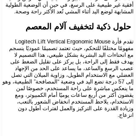
أفقية غير طبيعية على الرسغ، في حين أن الوضعية الطولية
المشابهة لوضع اليد أثناء المشي تُعد الأكثر راحة وصحة.
حلول ذكية لتخفيف آلام المعصم
تقدم فأرة Logitech Lift Vertical Ergonomic Mouse
مفهومًا مختلفًا للتحكم، حيث تعتمد تصميمًا عموديًا ينسجم
مع انحناءات اليد البشرية بشكل طبيعي، هذا التصميم لا
يهدف فقط إلى الراحة، بل يركز على تقليل الضغط على
عصب الرسغ والساعد، ما يساعد على الحد من الإجهاد
العضلي مع الاستخدام الطويل، وزاوية الميلان التي تصل
إلى 57 درجة تضع اليد في وضعية “المصافحة” الطبيعية، وهو
ما ينعكس مباشرة على راحة المستخدم، خصوصًا لمن
يقضون أكثر من أربع ساعات يوميًا أمام الكمبيوتر، ومع
الاستخدام، يلاحظ المستخدم انخفاض الشعور بالتعب،
وزيادة القدرة على التركيز والعمل لفترات أطول دون
انزعاج.