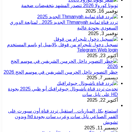
تويوتا كورولا 2026 تتصدر المشهد بتخفيضات ضخمة
نوفمبر 16, 2025
تردد قناة ثمانية Thmanyah الجديد 2025.. لمتابعة الدوري
السعودي بجودة عالية
نوفمبر 3, 2025
تسجيل دخول تليجرام من قوقل بالايميل او باسم المستخدم
Telegram Web login
أكتوبر 23, 2025
حظر التصوير داخل الحرمين الشريفين في موسم الحج 2026
ديسمبر 7, 2025
تحديث تردد قناة ناشيونال جيوغرافيك أبو ظبي 2025 بجودة
HD على نايل سات
أكتوبر 22, 2025
استمتع بكل المباريات.. استقبل تردد قناة أون سبورت على
القمر الصناعي نايل سات وعرب سات بجودة hd وبدون
تشويش
ديسمبر 11, 2025