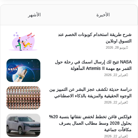
س
ت
الأخيرة
الأشهر
ب
س
شرح طريقة استخدام كوبونات الخصم عند
و
ا
التسوق اونلاين
ك
ب
يونيو 28, 2026
NASA تتيح لك إرسال اسمك في رحلة حول
القمر مع مهمة Artemis II المأهولة
فبراير 22, 2026
دراسة حديثة تكشف عجز البشر عن التمييز بين
الوجوه الحقيقية والمزيفة بالذكاء الاصطناعي
فبراير 22, 2026
فولكس فاغن تخطط لخفض نفقاتها بنسبة 20%
بحلول 2028 وسط مطالب العمال بصرف
مكافآت جماعية
فبراير 22, 2026