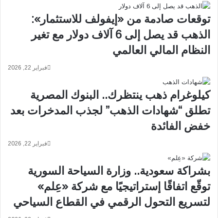
ر
ة
|
ت
توقعات صادمة من «إيفولف للاستثمار»:
ب
ا
ن
ب
الذهب قد يصل إلى 6 آلاف دولار مع تغير
ك
ع
النظام المالي العالمي
ا
ة
ل
ل
فبراير 22, 2026
ر
ـ
ي
"
ا
ب
كيلوغرام ذهب ينتظرك.. البنوك المصرية
ض
ي
تطلق “شهادات الذهب” لجذب المدخرات بعد
ي
ت
ع
ك
خفض الفائدة
ل
"
ن
ت
فبراير 22, 2026
ا
ص
ن
د
بشراكة سعودية.. وزارة السياحة السورية
ت
ر
توقّع اتفاقًا إستراتيجيًا مع شركة «عِلم»
ه
ث
ا
ا
لتسريع التحول الرقمي في القطاع السياحي
ء
ن
ط
ي