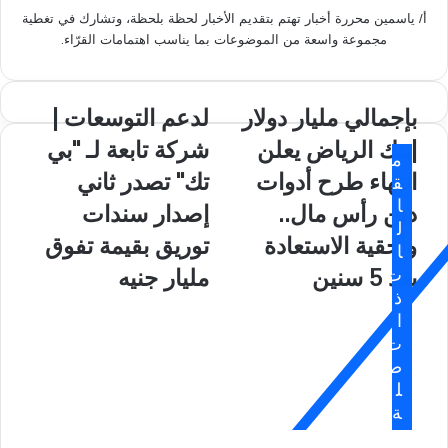
أ/ ياسمين محررة أخبار تهتم بتقديم الأخبار لحظة بلحظة، وتشارك في تغطية
مجموعة واسعة من الموضوعات بما يناسب اهتمامات القرّاء.
ب
بإجمالي مليار دولار
ل
لدعم التوسعات |
إ
د
|بنك الرياض يعلن
شركة تابعة لـ "بي
ج
ع
م
م
م
انتهاء طرح أدوات
تك" تصدر ثاني
ق
ا
ا
ا
دين رأس مال..
إصدار سندات
ل
ل
ل
ي
ت
وأحقية الاستعادة
توريق بقيمة تفوق
ا
م
و
ت
بعد 5 سنين
مليار جنيه
ل
س
ذ
ي
ع
ا
ا
ا
ت
ر
ت
د
ص
|
و
ش
ل
ل
ر
ة
ا
ك