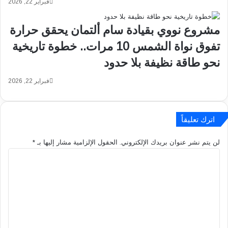
فبراير 22, 2026
ر
إ
ح
ص
مشروع نووي بقيادة سام ألتمان يحقق حرارة
أ
د
د
ا
تفوق نواة الشمس 10 مرات.. خطوة تاريخية
و
ر
نحو طاقة نظيفة بلا حدود
ا
س
ت
ن
فبراير 22, 2026
د
د
ي
ا
ن
ت
ر
ت
اترك تعليقاً
أ
و
س
ر
لن يتم نشر عنوان بريدك الإلكتروني.
الحقول الإلزامية مشار إليها بـ
*
م
ي
ا
ا
ق
ل
ل
ب
ت
.
ق
ع
.
ي
ل
و
م
ي
أ
ة
ق
ح
ت