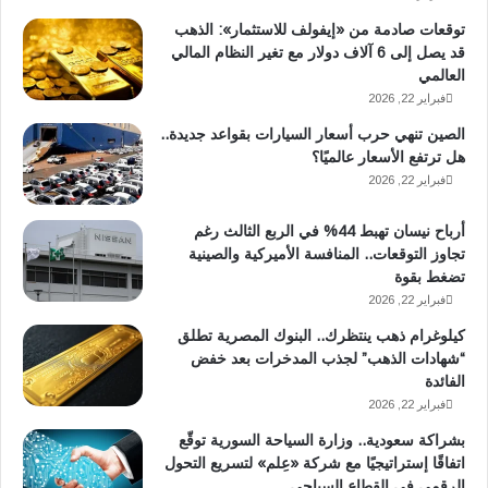
توقعات صادمة من «إيفولف للاستثمار»: الذهب
قد يصل إلى 6 آلاف دولار مع تغير النظام المالي
العالمي
فبراير 22, 2026
الصين تنهي حرب أسعار السيارات بقواعد جديدة..
هل ترتفع الأسعار عالميًا؟
فبراير 22, 2026
أرباح نيسان تهبط 44% في الربع الثالث رغم
تجاوز التوقعات.. المنافسة الأميركية والصينية
تضغط بقوة
فبراير 22, 2026
كيلوغرام ذهب ينتظرك.. البنوك المصرية تطلق
“شهادات الذهب” لجذب المدخرات بعد خفض
الفائدة
فبراير 22, 2026
بشراكة سعودية.. وزارة السياحة السورية توقّع
اتفاقًا إستراتيجيًا مع شركة «عِلم» لتسريع التحول
الرقمي في القطاع السياحي