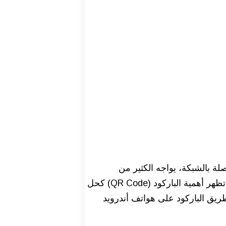
صلة بالشبكة، يواجه الكثير من
المستخدمين مشكلة نسيان كلمة مرور الواي فاي أو الرغبة في توصيل جهاز جديد دون الحاجة إلى كتابة الباسورد يدويًا، وهنا تظهر أهمية الباركود (QR Code) كحل
يق الباركود على هواتف أندرويد