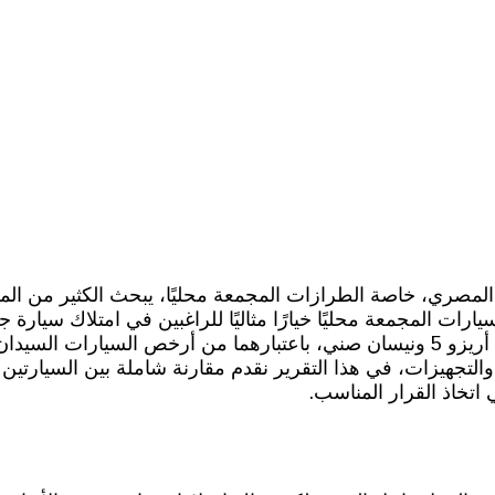
المصري، خاصة الطرازات المجمعة محليًا، يبحث الكثير من ال
يارات المجمعة محليًا خيارًا مثاليًا للراغبين في امتلاك سيارة 
المستوردة، ومع بداية عام 2026، تشتعل المنافسة بين شيري أريزو 5 ونيسان صني، باعتبارهم
ه و795 ألف جنيه حسب الفئة والتجهيزات، في هذا التقرير نقدم مقارنة شاملة بين ال
 اتخاذ القرار المناسب.