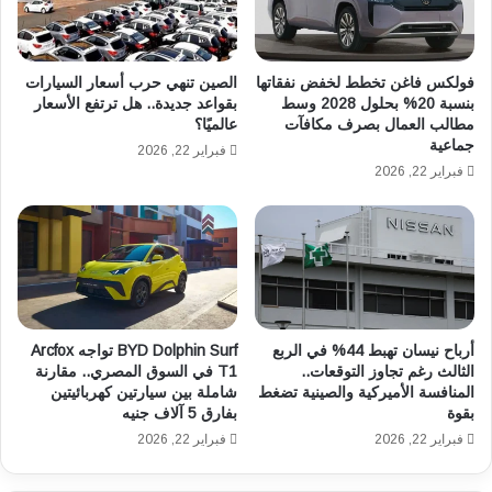
ا
O
ن
N
ع
I
م
Q
فولكس فاغن تخطط لخفض نفقاتها
الصين تنهي حرب أسعار السيارات
ل
9
بنسبة 20% بحلول 2028 وسط
بقواعد جديدة.. هل ترتفع الأسعار
ي
مطالب العمال بصرف مكافآت
عالميًا؟
ا
جماعية
ة
ل
فبراير 22, 2026
ب
ك
فبراير 22, 2026
م
ه
و
ر
ا
ب
ص
ا
ف
ئ
ا
ي
ت
ة
أرباح نيسان تهبط 44% في الربع
BYD Dolphin Surf تواجه Arcfox
م
ل
الثالث رغم تجاوز التوقعات..
T1 في السوق المصري.. مقارنة
ر
أ
المنافسة الأميركية والصينية تضغط
شاملة بين سيارتين كهربائيتين
ن
و
بقوة
بفارق 5 آلاف جنيه
ة
ل
فبراير 22, 2026
فبراير 22, 2026
و
م
م
ر
س