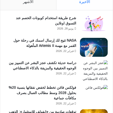
الأخيرة
الأشهر
ب
س
شرح طريقة استخدام كوبونات الخصم عند
و
ا
التسوق اونلاين
ك
ب
يونيو 28, 2026
NASA تتيح لك إرسال اسمك في رحلة حول
القمر مع مهمة Artemis II المأهولة
فبراير 22, 2026
دراسة حديثة تكشف عجز البشر عن التمييز بين
الوجوه الحقيقية والمزيفة بالذكاء الاصطناعي
فبراير 22, 2026
فولكس فاغن تخطط لخفض نفقاتها بنسبة 20%
بحلول 2028 وسط مطالب العمال بصرف
مكافآت جماعية
فبراير 22, 2026
توقعات صادمة من «إيفولف للاستثمار»: الذهب