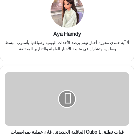
Aya Hamdy
أ/ آية حمدي محررة أخبار تهتم برصد الأحداث اليومية وصياغتها بأسلوب مبسط
وسلس، وتشارك في متابعة الأخبار العاجلة والتقارير المختلفة.
ف
ي
ا
ت
ت
ط
ل
ق
Q
u
فيات تطلق Qubo L العائلية الجديدة.. فان عملية بمواصفات