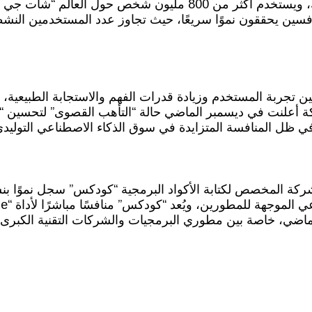
من أدوات مثل “جيميني” التابعة لغوغل ونماذج شركة أنثروبيك، ويستخدم أكثر من 
ى تحسين تجربة المستخدم وزيادة قدرات الفهم والاستجابة الطبيعي
شركة أعلنت في ديسمبر الماضي حالة “التأهب القصوى” لتحسين
في ظل المنافسة المتزايدة في سوق الذكاء الاصطناعي التوليدي
لماضي، خاصة بين مطوري البرمجيات والشركات التقنية الكبرى.