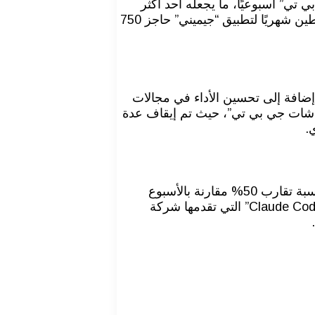
800 مليون شخص حول العالم “شات جي بي تي” أسبوعيًا، ما يجعله أحد أكثر
تطبيقات الذكاء الاصطناعي انتشارًا عالميًا. ومع ذلك، فإن المنافسين يحققون نموًا سريعًا، حيث تجاوز عدد المستخدمين النشطين شهريًا لتطبيق “جيميني” حاجز 750
ة، إضافة إلى تحسين الأداء في مجالات
 “شات جي بي تي”، حيث تم إيقاف عدة
.
إلى جانب نمو “شات جي بي تي”، أشار ألتمان إلى أن منتج الشركة المخصص لكتابة الأكواد البرمجية “كودكس” سجل نموًا بنسبة تقارب 50% مقارنة بالأسبوع
السابق، ما يعكس الطلب المتزايد على أدوات الذكاء الاصطناعي الموجهة للمطورين، ويُعد “كودكس” منافسًا مباشرًا لأداة “Claude Code” التي تقدمها شركة