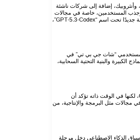
Open المدعومة من مايكروسوفت، وغوغل، وأنثروبيك، إضافة إلى شركات ناشئة
 وجذب المستخدمين، خاصة في مجالات
مثل البرمجة، والإنتاجية، وتحليل البيانات، والتفاعل الذكي مع الأجهزة، وفي هذا السياق، أطلقت OpenAI مؤخرًا نموذج برمجة جديدًا تحت اسم “GPT-5.3-Codex”،
نت OpenAI أنها ستبدأ بعرض الإعلانات لبعض مستخدمي “شات جي بي تي” في
ج الكبيرة والبنية التحتية السحابية،
يرى خبراء التقنية أن عودة النمو الشهري القوي لـ “شات جي بي تي” تعكس ثقة المستخدمين المستمرة في منتجات OpenAI، لكنها في الوقت ذاته تؤكد أن
ي مجالات مثل البرمجة والإنتاجية، من
ن سباق الذكاء الاصطناعي دخل مرحلة