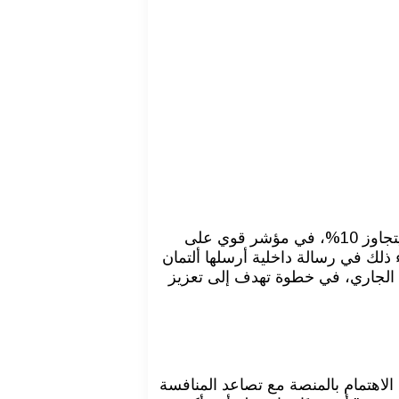
كشف سام ألتمان، الرئيس التنفيذي لشركة OpenAI، أن روبوت الدردشة الشهير “شات جي بي تي” عاد لتحقيق نمو شهري يتجاوز 10%، في مؤشر قوي على
ذلك في رسالة داخلية أرسلها ألتمان
ومحدّث خلال الأسبوع الجاري، في خطوة تهدف إلى تعزيز
 إلى تراجع الاهتمام بالمنصة مع تصاعد المنافسة