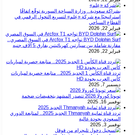
بشراكة سعودية.. وزارة السياحة السورية توقّع اتفاقًا
إستراتيجيًا مع شركة «عِلم» لتسريع التحول الرقمي في
القطاع السياحي
فبراير 22, 2026
BYD Dolphin Surf تواجه Arcfox T1 في السوق المصري..
مقارنة شاملة بين سيارتين كهربائيتين بفارق 5 آلاف جنيه
فبراير 22, 2026
تردد قناة الكأس 1 الجديد 2025.. متابعة حصرية لمباريات
كأس العرب بجودة HD
ديسمبر 7, 2025
تويوتا كورولا 2026 تتصدر المشهد بتخفيضات ضخمة
نوفمبر 16, 2025
تردد قناة ثمانية Thmanyah الجديد 2025.. لمتابعة الدوري
السعودي بجودة عالية
نوفمبر 3, 2025