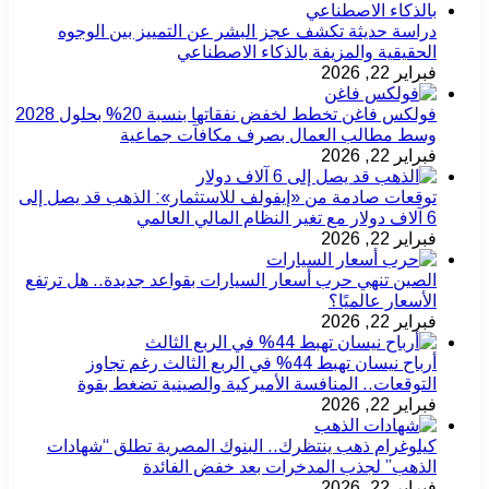
دراسة حديثة تكشف عجز البشر عن التمييز بين الوجوه
الحقيقية والمزيفة بالذكاء الاصطناعي
فبراير 22, 2026
فولكس فاغن تخطط لخفض نفقاتها بنسبة 20% بحلول 2028
وسط مطالب العمال بصرف مكافآت جماعية
فبراير 22, 2026
توقعات صادمة من «إيفولف للاستثمار»: الذهب قد يصل إلى
6 آلاف دولار مع تغير النظام المالي العالمي
فبراير 22, 2026
الصين تنهي حرب أسعار السيارات بقواعد جديدة.. هل ترتفع
الأسعار عالميًا؟
فبراير 22, 2026
أرباح نيسان تهبط 44% في الربع الثالث رغم تجاوز
التوقعات.. المنافسة الأميركية والصينية تضغط بقوة
فبراير 22, 2026
كيلوغرام ذهب ينتظرك.. البنوك المصرية تطلق “شهادات
الذهب” لجذب المدخرات بعد خفض الفائدة
فبراير 22, 2026