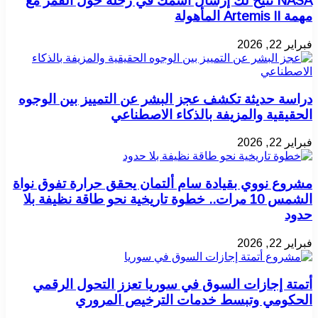
NASA تتيح لك إرسال اسمك في رحلة حول القمر مع
مهمة Artemis II المأهولة
فبراير 22, 2026
دراسة حديثة تكشف عجز البشر عن التمييز بين الوجوه
الحقيقية والمزيفة بالذكاء الاصطناعي
فبراير 22, 2026
مشروع نووي بقيادة سام ألتمان يحقق حرارة تفوق نواة
الشمس 10 مرات.. خطوة تاريخية نحو طاقة نظيفة بلا
حدود
فبراير 22, 2026
أتمتة إجازات السوق في سوريا تعزز التحول الرقمي
الحكومي وتبسط خدمات الترخيص المروري