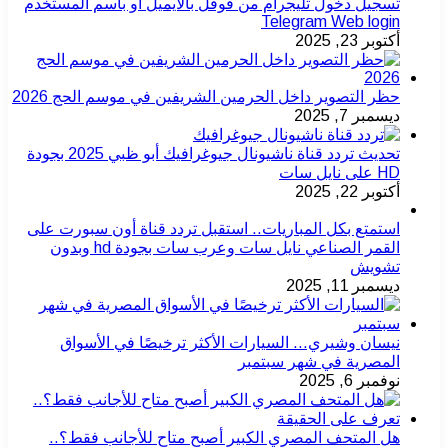
تسجيل دخول تليجرام من قوقل بالايميل او باسم المستخدم
Telegram Web login
أكتوبر 23, 2025
حظر التصوير داخل الحرمين الشريفين في موسم الحج 2026
ديسمبر 7, 2025
تحديث تردد قناة ناشيونال جيوغرافيك أبو ظبي 2025 بجودة
HD على نايل سات
أكتوبر 22, 2025
استمتع بكل المباريات.. استقبل تردد قناة أون سبورت على
القمر الصناعي نايل سات وعرب سات بجودة hd وبدون
تشويش
ديسمبر 11, 2025
نيسان وشيري… السيارات الأكثر ترخيصًا في الأسواق
المصرية في شهر سبتمبر
نوفمبر 6, 2025
هل المتحف المصري الكبير أصبح متاح للأجانب فقط؟..