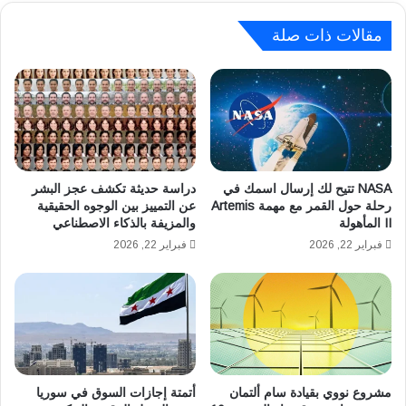
ت
ف
ي
ج
مقالات ذات صلة
ج
د
ي
ي
ة
د
ل
ح
ت
و
و
ل
ط
ا
ي
ل
NASA تتيح لك إرسال اسمك في
دراسة حديثة تكشف عجز البشر
ن
أ
رحلة حول القمر مع مهمة Artemis
عن التمييز بين الوجوه الحقيقية
ص
II المأهولة
والمزيفة بالذكاء الاصطناعي
ح
ن
ي
فبراير 22, 2026
فبراير 22, 2026
ا
ا
ع
ء
ة
ا
ا
ل
ل
م
ل
ز
ق
ا
مشروع نووي بقيادة سام ألتمان
أتمتة إجازات السوق في سوريا
ا
ل