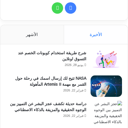
ف
و
ي
ا
س
ت
الأخيرة
الأشهر
ب
س
شرح طريقة استخدام كوبونات الخصم عند
و
ا
التسوق اونلاين
ك
ب
يونيو 28, 2026
NASA تتيح لك إرسال اسمك في رحلة حول
القمر مع مهمة Artemis II المأهولة
فبراير 22, 2026
دراسة حديثة تكشف عجز البشر عن التمييز بين
الوجوه الحقيقية والمزيفة بالذكاء الاصطناعي
فبراير 22, 2026