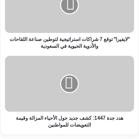
ف
ي
ر
ا
"
ت
"لايفيرا" توقع 7 شراكات استراتيجية لتوطين صناعة اللقاحات
و
والأدوية الحيوية في السعودية
ق
ع
ه
7
د
ش
د
ر
ج
ا
د
ك
ة
ا
1
ت
4
ا
4
س
7
هدد جدة 1447: كشف جديد حول الأحياء المزالة وقيمة
ت
:
التعويضات للمواطنين
ر
ك
ا
ش