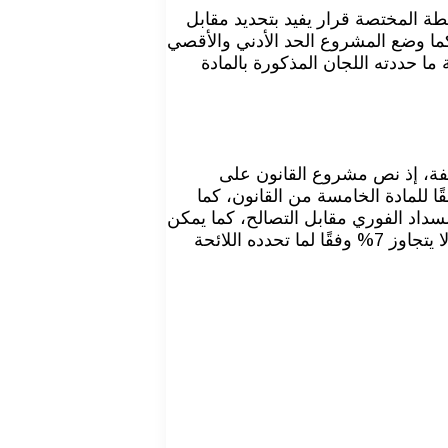
للمادة رقم 8 من مشروع القانون، أصدرت السلطة المختصة قرار يفيد بتحديد مقابل
ما وضع المشروع الحد الأدني والأقصي
ا حددته اللجان المذكورة بالمادة
الفة، إذ نص مشروع القانون على
 للمادة الخامسة من القانون، كما
اء في حال السداد الفوري مقابل التصالح، كما يمكن
أداء ما تبقى مقابل التصالح على عدة أقساط مقسمة خلال خمس سنوات، لكن إذا زادت المدة عن 3 سنوات يتم تحديد عائد لا يتجاوز 7% وفقًا لما تحدده اللائحة