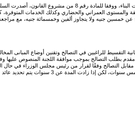
كما قام قانون التصالح بتحديد قيمة رسوم التصالح في مخالفات البناء، ووفقا 
قة والمستوى العمراني والحضاري وكذلك الخدمات المتوفرة، ك
عن خمسين جنيه ولا يتجاوز ألفين وخمسمائة جنيه، مع مراجعة م
نية التقسيط للراغبين في التصالح وتقنين أوضاع المبانى المخ
مقدم بطلب التصالح بموجب موافقة اللجنة المنصوص عليها وفقًا
بة تخفيض لا تتخطي 20% من إجمالي مقابل التصالح وفقًا لقرار من رئيس مجلس الوزر