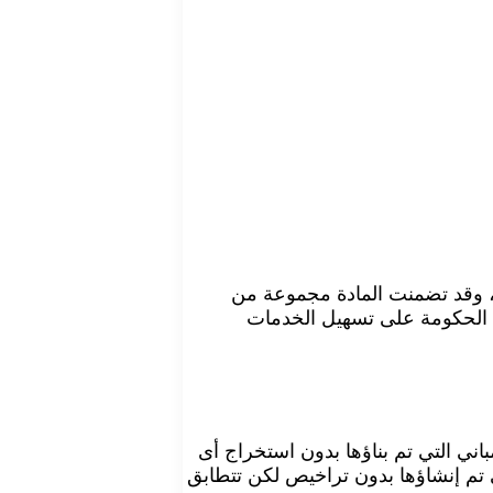
رت الحكومة مجموعة من التعديلات على المادة العاشرة من اللائحة التنفيذية لقانون التصالح الجديد رقم 1121 لعام 2024، وقد تضمنت المادة مجموعة من
رص الحكومة على تسهيل الخدمات
خالفة، وتأتي بنسبة 100% من قيمة المتر المسطح للمباني التي تم بناؤها بدون استخراج أى
بة 50% من إجمالي قيمة المتر للمباني التي تم إنشاؤها بدون تراخيص لكن تتطابق