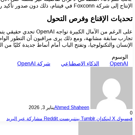
الإنتاج إلى شركة Foxconn في فيتنام، ذلك دون صدور تأكيد رسمي بهذا الشأن.
تحديات الإقناع وفرص التحول
على الرغم من الآمال ا
تجارب سابقة مشابهة، ومع ذلك يرى مراقبون أن التطور الوا
الإنسان والتكنولوجيا، وتفتح الباب أمام أنماط جديدة كليًا من ا
الوسوم
OpenAI
الذكاء الاصطناعي
شركة OpenAI
Ahmed Shaheen
يناير 3, 2026
0
فيسبوك
‫X
لينكدإن
بينتيريست
مشاركة عبر البريد