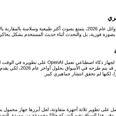
ري
وفقًا للمصادر تستعد OpenAI لإطلاق نموذج صوتي جديد في أوائل عام 2026، يتمتع بصوت أكثر
بصورة فورية، بل والتحدث أثناء حديث المستخدم بشكل يحاكي
من المتوقع أن يمثل هذا النموذج الصوتي حجر الأساس التقني لجه
في التفاعل مع المستخدم. وتدل التق
، لكنها لم تحقق انتشار جماهيري كبير.
جهاز واحد فقط، بل تعمل على تطوير ثلاثة أجهزة متفاوتة، لعل أبرزها جهاز مح
. وفي هذا السياق تقيم الشركة حاليًا مجموعة من موردي التصن