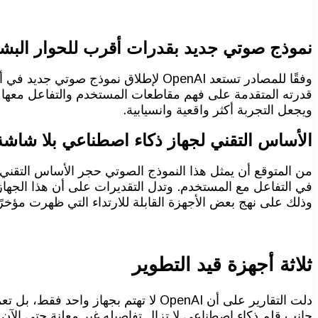
نموذج صوتي جديد بقدرات أقرب للحوار البش
قدرته المتقدمة على فهم مقاطعات المستخدم والتفاعل معها 
ويجعل التجربة أكثر واقعية وانسيابية.
الأساس التقني لجهاز ذكاء اصطناعي بلا شاشة
وذلك على نهج بعض الأجهزة القابلة للارتداء التي ظهرت مؤخرًا
ثلاثة أجهزة قيد التطوير
دلت التقارير على أن OpenAI لا تهتم ب
جانب قلم ذكاء اصطناعي لا تزال تفاصيله غير معلنة حتى الآن