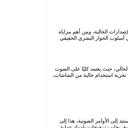
 طبيعية وسلاسة بالمقارنة بالإصدارات الحالية، ومن أهم مزاياه
 أسلوب الحوار البشري الحقيقي
از ذكاء اصطناعي تعمل OpenAI على تطويره في الوقت الحالي، حيث يعتمد كليًا على الصوت
ديرات على أن هذا الجهاز قد يتم طرحه في الأسواق بحلول أواخر عام 2026، لكي يقدم تجربة استخدام خالية من الشاشات،
مول يستند إلى الأوامر الصوتية، هذا إلى
يع، بجانب ترجيحات بإسناد عملية