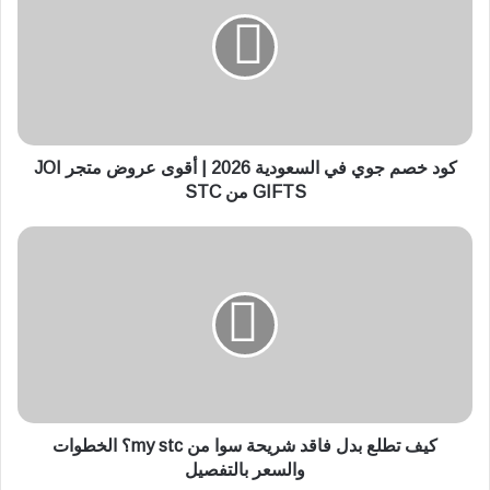
د
خ
ص
م
ج
و
ي
ف
كود خصم جوي في السعودية 2026 | أقوى عروض متجر JOI
ي
GIFTS من STC
ا
ل
ك
س
ي
ع
ف
و
ت
د
ط
ي
ل
ة
ع
2
ب
0
د
2
ل
كيف تطلع بدل فاقد شريحة سوا من my stc؟ الخطوات
6
ف
والسعر بالتفصيل
|