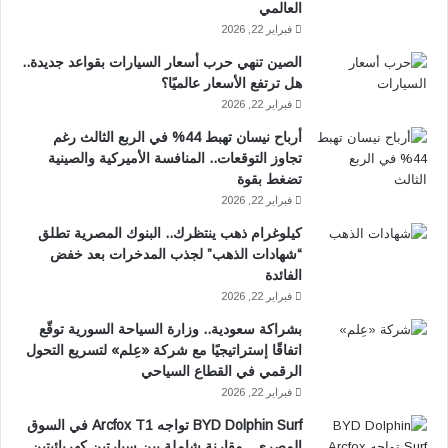
العالمي
فبراير 22, 2026
الصين تنهي حرب أسعار السيارات بقواعد جديدة..
هل ترتفع الأسعار عالميًا؟
فبراير 22, 2026
أرباح نيسان تهبط 44% في الربع الثالث رغم
تجاوز التوقعات.. المنافسة الأميركية والصينية
تضغط بقوة
فبراير 22, 2026
كيلوغرام ذهب ينتظرك.. البنوك المصرية تطلق
“شهادات الذهب” لجذب المدخرات بعد خفض
الفائدة
فبراير 22, 2026
بشراكة سعودية.. وزارة السياحة السورية توقّع
اتفاقًا إستراتيجيًا مع شركة «عِلم» لتسريع التحول
الرقمي في القطاع السياحي
فبراير 22, 2026
BYD Dolphin Surf تواجه Arcfox T1 في السوق
المصري.. مقارنة شاملة بين سيارتين كهربائيتين