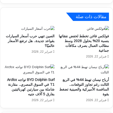
ا
أ
ق
ق
د
و
ش
مقالات ذات صلة
ى
ر
ع
ي
ر
ح
فولكس فاغن تخطط لخفض نفقاتها
الصين تنهي حرب أسعار السيارات
و
ة
بنسبة 20% بحلول 2028 وسط
بقواعد جديدة.. هل ترتفع الأسعار
ض
س
مطالب العمال بصرف مكافآت
عالميًا؟
م
و
جماعية
فبراير 22, 2026
ت
ا
فبراير 22, 2026
ج
م
ر
ن
J
m
O
y
I
s
أرباح نيسان تهبط 44% في الربع
BYD Dolphin Surf تواجه Arcfox
G
الثالث رغم تجاوز التوقعات..
T1 في السوق المصري.. مقارنة
t
المنافسة الأميركية والصينية تضغط
شاملة بين سيارتين كهربائيتين
I
c
بقوة
بفارق 5 آلاف جنيه
F
؟
T
فبراير 22, 2026
فبراير 22, 2026
ا
S
ل
م
خ