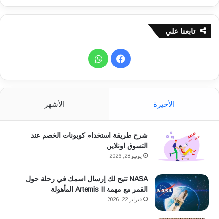
ق
تابعنا علي
ف
و
ي
ا
س
ت
الأخيرة
الأشهر
ب
س
شرح طريقة استخدام كوبونات الخصم عند
و
ا
التسوق اونلاين
ك
ب
يونيو 28, 2026
NASA تتيح لك إرسال اسمك في رحلة حول
القمر مع مهمة Artemis II المأهولة
فبراير 22, 2026