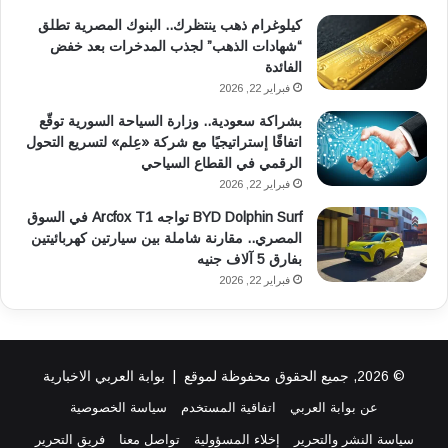
كيلوغرام ذهب ينتظرك.. البنوك المصرية تطلق
“شهادات الذهب” لجذب المدخرات بعد خفض
الفائدة
فبراير 22, 2026
بشراكة سعودية.. وزارة السياحة السورية توقّع
اتفاقًا إستراتيجيًا مع شركة «عِلم» لتسريع التحول
الرقمي في القطاع السياحي
فبراير 22, 2026
BYD Dolphin Surf تواجه Arcfox T1 في السوق
المصري.. مقارنة شاملة بين سيارتين كهربائيتين
بفارق 5 آلاف جنيه
فبراير 22, 2026
© 2026, جميع الحقوق محفوظة لموقع |
بوابة العربي الاخبارية
عن بوابة العربي
اتفاقية المستخدم
سياسة الخصوصية
سياسة النشر والتحرير
إخلاء المسؤولية
تواصل معنا
فريق التحرير