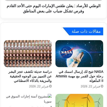
ي
أ
م
ر
الوطني للأرصاد : يعلن طقس الإمارات اليوم حتى الأحد القادم
ص
ص
وفرص تشكل ضباب على بعض المناطق
ر
ا
و
د
ت
:
ع
ي
مقالات ذات صلة
د
ع
ي
ل
ل
ن
ا
ط
ل
ق
ح
س
د
ا
ا
ل
NASA تتيح لك إرسال اسمك في
دراسة حديثة تكشف عجز البشر
ل
إ
رحلة حول القمر مع مهمة Artemis
عن التمييز بين الوجوه الحقيقية
أ
II المأهولة
والمزيفة بالذكاء الاصطناعي
م
د
ا
فبراير 22, 2026
فبراير 22, 2026
ن
ر
ى
ا
و
ت
ا
ا