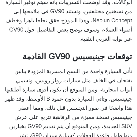
الوكالات، وقد أوضحت التسريبات بأنه سيتم توفير السيارة
من نسختين مختلفتين، وتستند GV90 في ملامحها إلى
Neolun Concept، وهذا النموذج حقق نجاحا باهرا وخطف
أضواء العملاء، وسوف نوضح بعض التفاصيل حول GV90
عبر بوابة العربي التقنية.
توقعات جينيسيس GV90 القادمة
تأتي السيارة واحدة من النسخ المسربة المزودة ببابين
يفتحان في الخلف مثل سيارات رولز رويس، وتسمي
أبواب انتحارية، ومن المتوقع أن تكون أقوى سيارة أطلقتها
جينيسيس، وتاتي السيارة بدون عمود B الأوسط، وقد ظهر
هذا واضحًا في صور التجسس قبل ذلك، ومما أعطي
جينيسيس نسخة مميزة من الرفاهية تتربع على عرش
SUV الجديدة، ومن المتوقع أن يتم تقديم GV90 بخيارين
منها طول قاعدة العجلات كسيارة سيدان G90، تشير