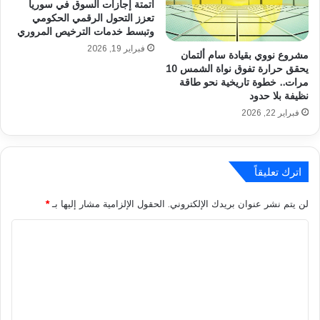
أتمتة إجازات السوق في سوريا
ل
ل
تعزز التحول الرقمي الحكومي
أ
ي
وتبسط خدمات الترخيص المروري
ق
و
فبراير 19, 2026
مشروع نووي بقيادة سام ألتمان
ص
م
يحقق حرارة تفوق نواة الشمس 10
ى
ح
مرات.. خطوة تاريخية نحو طاقة
ل
ت
نظيفة بلا حدود
أ
ى
فبراير 22, 2026
ج
ا
ر
ل
ا
أ
ل
ح
اترك تعليقاً
ا
د
ش
ا
لن يتم نشر عنوان بريدك الإلكتروني.
الحقول الإلزامية مشار إليها بـ
*
ت
ل
ر
ق
ا
ا
ا
ك
ل
د
ا
م
ت
ل
و
ع
ت
ف
أ
ر
ل