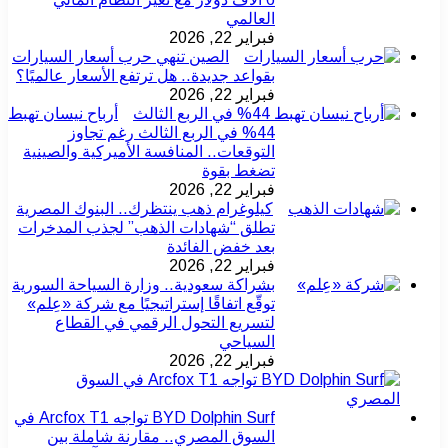
العالمي
فبراير 22, 2026
الصين تنهي حرب أسعار السيارات
بقواعد جديدة.. هل ترتفع الأسعار عالميًا؟
فبراير 22, 2026
أرباح نيسان تهبط
44% في الربع الثالث رغم تجاوز
التوقعات.. المنافسة الأميركية والصينية
تضغط بقوة
فبراير 22, 2026
كيلوغرام ذهب ينتظرك.. البنوك المصرية
تطلق “شهادات الذهب” لجذب المدخرات
بعد خفض الفائدة
فبراير 22, 2026
بشراكة سعودية.. وزارة السياحة السورية
توقّع اتفاقًا إستراتيجيًا مع شركة «عِلم»
لتسريع التحول الرقمي في القطاع
السياحي
فبراير 22, 2026
BYD Dolphin Surf تواجه Arcfox T1 في
السوق المصري.. مقارنة شاملة بين