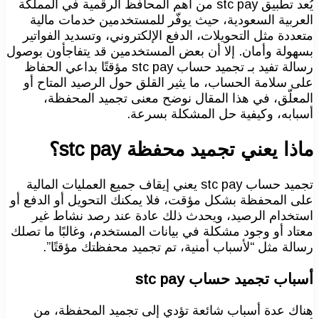
يُعد تطبيق stc pay من أهم المحافظ الرقمية في المملكة
العربية السعودية، حيث يوفّر للمستخدمين خدمات مالية
متعددة مثل التحويلات، الدفع الإلكتروني، وتسديد الفواتير
بسهولة وأمان. إلا أن بعض المستخدمين قد يتفاجأون بوصول
رسالة تفيد بـ تجميد حساب stc pay مؤقتًا بداعي الحفاظ
على سلامة الحساب، ما يثير القلق حول الرصيد المتاح أو
المعلّق، في هذا المقال نوضح معنى تجميد المحفظة،
أسبابه، وكيفية حل المشكلة بسرعة.
ماذا يعني تجميد محفظة stc pay؟
تجميد حساب stc pay يعني إيقاف جميع العمليات المالية
على المحفظة بشكل مؤقت، فلا يمكنك التحويل أو الدفع أو
استخدام الرصيد، ويحدث ذلك عادة عند رصد نشاط غير
معتاد أو وجود مشكلة في بيانات المستخدم، وغالبًا ما تصلك
رسالة مثل “لأسباب أمنية، تم تجميد محفظتك مؤقتًا”.
أسباب تجميد حساب stc pay
هناك عدة أسباب شائعة تؤدي إلى تجميد المحفظة، من