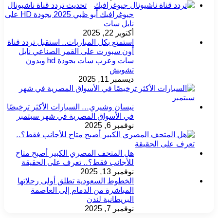
تحديث تردد قناة ناشيونال
جيوغرافيك أبو ظبي 2025 بجودة HD على
نايل سات
أكتوبر 22, 2025
استمتع بكل المباريات.. استقبل تردد قناة
أون سبورت على القمر الصناعي نايل
سات وعرب سات بجودة hd وبدون
تشويش
ديسمبر 11, 2025
نيسان وشيري… السيارات الأكثر ترخيصًا
في الأسواق المصرية في شهر سبتمبر
نوفمبر 6, 2025
هل المتحف المصري الكبير أصبح متاح
للأجانب فقط؟.. تعرف على الحقيقة
نوفمبر 13, 2025
الخطوط السعودية تطلق أولى رحلاتها
المباشرة من الدمام إلى العاصمة
البريطانية لندن
نوفمبر 7, 2025