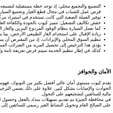
فرص عمل للشباب في مجال قطع الغيار وتجميع السيار
توفير العملة الصعبة التي كانت تستخدم في استيراد مرك
خفض تكاليف التشغيل: تتميز كيوت بالجودة والكفاءة العالية، وتقلي
كما تعمل السيارة بنظام الوقود المزدوج البنزين والغاز الطبيعي CNG، مما ينعكس على تخفيض التكاليف اليومية للتشغيل للسا
زيادة الإقبال على استخدام الغاز الطبيعي الأرخص، بما 
تنظيم السوق المحلي والإيرادات، إذ من المفترض أن ي
يؤدي هذا الترخيص إلى تحصيل المزيد من الضرائب المستح
كذلك في إطار تنظيم الخدمة سيتم فرض تعريفة ثابتة 
الأمان والحوافز
يقدم كيوت مستوي أمان عالي أفضل بكثير من التوتوك، فهوسي
الحوادث والإصابات بشكل كبير، علاوة على ذلك يضمن الترخيص 
مالية للسائقين لتشجيعهم على التحول.
على الصالح العام وتحويل النشاط الغير رسمي للسائقين إلى