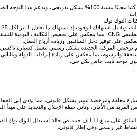
التصنيع والتجميع محلي: إذ توجد خطة مستقبلية لتصنيعه كليا محليًا بنسبة 100% بش
ات.
بات التوك توك.
ل استهلاك الوقود، إذ تستهلك ما يعادل 1 لتر لكل 35 كم.
ئقين بشكل كبير.
ينعكس على توفير دخل السائقين وزيادة أرباح العمل.
تم ترخيص المركبة الجديدة بشكل رسمي لتعمل كسيارة تاكسي 
قة والرسوم، بما ينعكس على زيادة إيرادات الدولة وبالتالي ت
ولون موحد ثابت خاص بكل حي.
ارة مغلقة ومرخصة تسير بشكل قانوني، مما يؤدي إلى الحفاظ
المزيد من الأمان، وتأتي خطة الإحلال والتجديد على مبدأ ال
في محافظة الجيزة تم تقديم تسهيلات سداد بالفعل وحصول السائق على مبلغ 11 ألف ج
 نشاط غير رسمي وفي إطار قانوني.