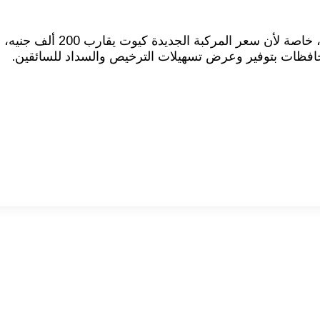
يبقى هناك كبير هو إقناع سائقي التوك 