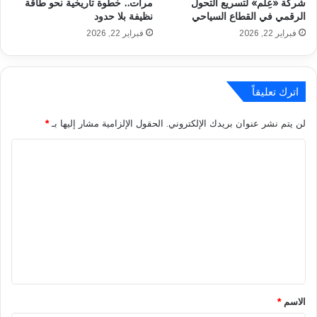
شركة «عِلم» لتسريع التحول
مرات.. خطوة تاريخية نحو طاقة
ط
س
الرقمي في القطاع السياحي
نظيفة بلا حدود
ن
و
فبراير 22, 2026
فبراير 22, 2026
ي
ر
ن
ي
ا
ا
ل
ت
اترك تعليقاً
م
ص
ع
ل
لن يتم نشر عنوان بريدك الإلكتروني.
الحقول الإلزامية مشار إليها بـ
*
ي
إ
ش
ل
ا
ي
ى
ل
ة
ن
ص
ت
ف
ع
م
ل
ل
ي
ي
ا
ق
ر
ر
*
الاسم
*
ي