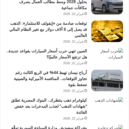
بحلول 2028 وسط مطالب العمال بصرف
مكافآت جماعية
فبراير 22, 2026
توقعات صادمة من «إيفولف للاستثمار»: الذهب
قد يصل إلى 6 آلاف دولار مع تغير النظام المالي
العالمي
فبراير 22, 2026
الصين تنهي حرب أسعار السيارات بقواعد جديدة..
هل ترتفع الأسعار عالميًا؟
فبراير 22, 2026
أرباح نيسان تهبط 44% في الربع الثالث رغم
تجاوز التوقعات.. المنافسة الأميركية والصينية
تضغط بقوة
فبراير 22, 2026
كيلوغرام ذهب ينتظرك.. البنوك المصرية تطلق
“شهادات الذهب” لجذب المدخرات بعد خفض
الفائدة
فبراير 22, 2026
بشراكة سعودية.. وزارة السياحة السورية توقّع