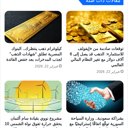
مقالات ذات صلة
ا
|
ل
ا
ت
ل
ض
م
خ
ن
م
س
ي
و
ع
ج
توقعات صادمة من «إيفولف
كيلوغرام ذهب ينتظرك.. البنوك
ز
ا
للاستثمار»: الذهب قد يصل إلى 6
المصرية تطلق “شهادات الذهب”
ز
آلاف دولار مع تغير النظام المالي
لجذب المدخرات بعد خفض الفائدة
ت
العالمي
ا
ا
فبراير 22, 2026
ن
ل
فبراير 22, 2026
ق
م
د
س
ر
ت
ة
و
ا
ر
ل
د
م
ة
بشراكة سعودية.. وزارة السياحة
مشروع نووي بقيادة سام ألتمان
و
م
السورية توقّع اتفاقًا إستراتيجيًا مع
يحقق حرارة تفوق نواة الشمس 10
ا
ن