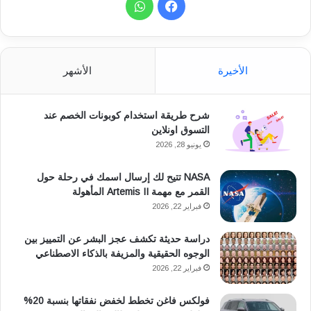
ف
و
ي
ا
س
ت
الأخيرة
الأشهر
ب
س
شرح طريقة استخدام كوبونات الخصم عند
و
ا
التسوق اونلاين
ك
ب
يونيو 28, 2026
NASA تتيح لك إرسال اسمك في رحلة حول
القمر مع مهمة Artemis II المأهولة
فبراير 22, 2026
دراسة حديثة تكشف عجز البشر عن التمييز بين
الوجوه الحقيقية والمزيفة بالذكاء الاصطناعي
فبراير 22, 2026
فولكس فاغن تخطط لخفض نفقاتها بنسبة 20%