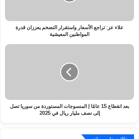
ز
:
ت
ر
ا
علاء عز: تراجع الأسعار واستقرار التضخم يعززان قدرة
ج
المواطنين المعيشية
ع
ا
ب
ل
ع
أ
د
س
ا
ع
ن
ا
ق
ر
ط
و
ا
ا
ع
س
1
بعد انقطاع 15 عامًا | المنسوجات المستوردة من سوريا تصل
ت
5
إلى نصف مليار ريال في 2025
ق
ع
ر
ا
ا
مً
ر
ا