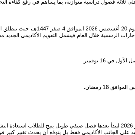
لى ثلاثة فصول دراسية متوازنة، بما يساهم في رفع كفاءة التح
حددت وزارة التعليم موعد بداية العام الدراسي 
ازات الرسمية خلال العام فيشمل التقويم الأكاديمي الجديد م
من المقرر أن ينتهي العام الدراسي رسميا يوم الاثنين 10 يونيو 2026 ليبدأ بعدها فصل صيفي طويل
يد على الجانب الأكاديمي فقط بل يتوقع أن يحدث تغيير كبير في 