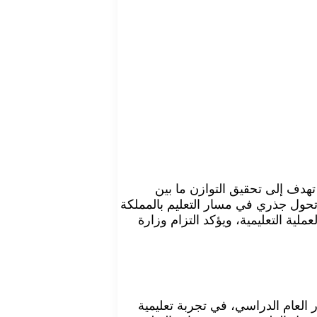
 والذي يحمل في طياته رؤية متطورة تهدف إلى تحقيق التوازن ما بين
مع مستهدفات رؤية السعودية 2030، في خطوة وصفت بأنها تحول جذري في مسار التعليم بالمملكة
 قلب العملية التعليمية، ويؤكد التزام وزارة
زعة بعناية على مدار العام الدراسي، في تجربة تعليمية