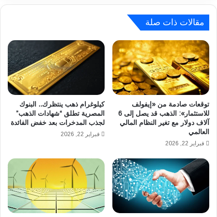
ل
0
ر
2
ئ
مقالات ذات صلة
6
ي
ف
س
ي
ي
ا
ل
ل
ل
ج
ب
ز
و
ا
ر
توقعات صادمة من «إيفولف
كيلوغرام ذهب ينتظرك.. البنوك
ئ
ص
للاستثمار»: الذهب قد يصل إلى 6
المصرية تطلق “شهادات الذهب”
ر
آلاف دولار مع تغير النظام المالي
لجذب المدخرات بعد خفض الفائدة
ة
العالمي
.
ب
فبراير 22, 2026
.
ن
فبراير 22, 2026
ش
س
ر
ب
و
ة
ط
0
ا
.
ل
1
ت
%