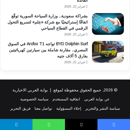
الفائدة
فبراير 22, 2026
بشراكة سعودية.. وزارة السياحة السورية توقّع
اتفاقًا إستراتيجيًا مع شركة «عِلم» لتسريع التحول
الرقمي في القطاع السياحي
فبراير 22, 2026
BYD Dolphin Surf تواجه Arcfox T1 في السوق
المصري.. مقارنة شاملة بين سيارتين كهربائيتين
بفارق 5 آلاف جنيه
فبراير 22, 2026
© 2026, جميع الحقوق محفوظة لموقع |
بوابة العربي الاخبارية
عن بوابة العربي
اتفاقية المستخدم
سياسة الخصوصية
سياسة النشر والتحرير
إخلاء المسؤولية
تواصل معنا
فريق التحرير