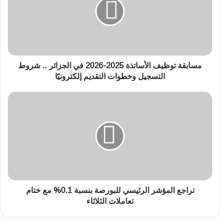
ب
ق
ة
ت
و
ظ
ي
مسابقة توظيف الأساتذة 2025-2026 في الجزائر .. شروط
ف
التسجيل وخطوات التقديم إلكترونيًا
ا
ل
ت
أ
ر
س
ا
ا
ج
ت
ع
ذ
ا
ة
ل
2
م
0
ؤ
2
ش
تراجع المؤشر الرئيسي للبورصة بنسبة 0.1% مع ختام
5
ر
تعاملات الثلاثاء
-
ا
2