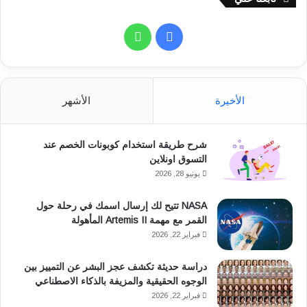
ف
و
ي
ا
س
ت
الأخيرة
الأشهر
ب
س
شرح طريقة استخدام كوبونات الخصم عند
و
ا
التسوق اونلاين
ك
ب
يونيو 28, 2026
NASA تتيح لك إرسال اسمك في رحلة حول
القمر مع مهمة Artemis II المأهولة
فبراير 22, 2026
دراسة حديثة تكشف عجز البشر عن التمييز بين
الوجوه الحقيقية والمزيفة بالذكاء الاصطناعي
فبراير 22, 2026