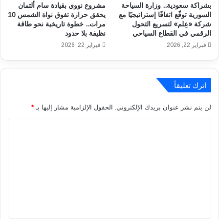
بشراكة سعودية.. وزارة السياحة
مشروع نووي بقيادة سام ألتمان
س
م
السورية توقّع اتفاقًا إستراتيجيًا مع
يحقق حرارة تفوق نواة الشمس 10
ج
ع
شركة «عِلم» لتسريع التحول
مرات.. خطوة تاريخية نحو طاقة
ي
خ
الرقمي في القطاع السياحي
نظيفة بلا حدود
ل
ت
فبراير 22, 2026
فبراير 22, 2026
و
ا
خ
م
ط
ت
و
ع
اترك تعليقاً
ا
ا
ت
م
لن يتم نشر عنوان بريدك الإلكتروني.
الحقول الإلزامية مشار إليها بـ
*
ا
ل
ل
ا
ا
ت
ت
ل
ق
ا
د
ل
ت
ي
ث
ع
م
ل
إ
ا
ل
ل
ث
ي
ك
ا
ت
ق
ء