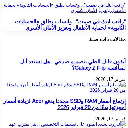
"راقب ابنك في صمت".. واتساب يطلق «الحسابات الثانوية» لحماية
الأطفال وتعزيز الأمان الأسري
"راقب ابنك في صمت".. واتساب يطلق «الحسابات
الثانوية» لحماية الأطفال وتعزيز الأمان الأسري
مقالات ذات صلة
آيفون قابل للطي بتصميم صدفي.. هل تستعد أبل
لمنافسة Galaxy Z Flip؟
فبراير 17, 2026
ارتفاع أسعار RAM وSSD مجددا يدفع Acer لزيادة أسعار
أجهزتها بدءًا من 20 فبراير 2026
فبراير 17, 2026