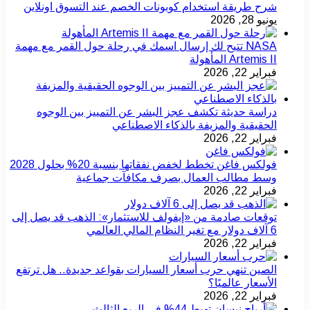
شرح طريقة استخدام كوبونات الخصم عند التسوق اونلاين
يونيو 28, 2026
NASA تتيح لك إرسال اسمك في رحلة حول القمر مع مهمة
Artemis II المأهولة
فبراير 22, 2026
دراسة حديثة تكشف عجز البشر عن التمييز بين الوجوه
الحقيقية والمزيفة بالذكاء الاصطناعي
فبراير 22, 2026
فولكس فاغن تخطط لخفض نفقاتها بنسبة 20% بحلول 2028
وسط مطالب العمال بصرف مكافآت جماعية
فبراير 22, 2026
توقعات صادمة من «إيفولف للاستثمار»: الذهب قد يصل إلى
6 آلاف دولار مع تغير النظام المالي العالمي
فبراير 22, 2026
الصين تنهي حرب أسعار السيارات بقواعد جديدة.. هل ترتفع
الأسعار عالميًا؟
فبراير 22, 2026