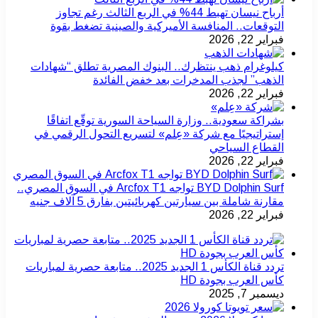
أرباح نيسان تهبط 44% في الربع الثالث رغم تجاوز
التوقعات.. المنافسة الأميركية والصينية تضغط بقوة
فبراير 22, 2026
كيلوغرام ذهب ينتظرك.. البنوك المصرية تطلق “شهادات
الذهب” لجذب المدخرات بعد خفض الفائدة
فبراير 22, 2026
بشراكة سعودية.. وزارة السياحة السورية توقّع اتفاقًا
إستراتيجيًا مع شركة «عِلم» لتسريع التحول الرقمي في
القطاع السياحي
فبراير 22, 2026
BYD Dolphin Surf تواجه Arcfox T1 في السوق المصري..
مقارنة شاملة بين سيارتين كهربائيتين بفارق 5 آلاف جنيه
فبراير 22, 2026
تردد قناة الكأس 1 الجديد 2025.. متابعة حصرية لمباريات
كأس العرب بجودة HD
ديسمبر 7, 2025