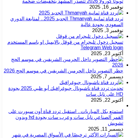
تويوتا كورولا 2026 تتصدر المشهد بتخفيضات ضخمة
نوفمبر 16, 2025
تردد قناة ثمانية Thmanyah الجديد 2025.. لمتابعة الدوري
السعودي بجودة عالية
نوفمبر 3, 2025
تسجيل دخول تليجرام من قوقل بالايميل او باسم المستخدم
Telegram Web login
أكتوبر 23, 2025
حظر التصوير داخل الحرمين الشريفين في موسم الحج 2026
ديسمبر 7, 2025
تحديث تردد قناة ناشيونال جيوغرافيك أبو ظبي 2025 بجودة
HD على نايل سات
أكتوبر 22, 2025
استمتع بكل المباريات.. استقبل تردد قناة أون سبورت على
القمر الصناعي نايل سات وعرب سات بجودة hd وبدون
تشويش
ديسمبر 11, 2025