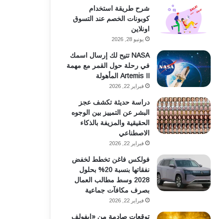
شرح طريقة استخدام
ك
ب
كوبونات الخصم عند التسوق
اونلاين
يونيو 28, 2026
NASA تتيح لك إرسال اسمك
في رحلة حول القمر مع مهمة
Artemis II المأهولة
فبراير 22, 2026
دراسة حديثة تكشف عجز
البشر عن التمييز بين الوجوه
الحقيقية والمزيفة بالذكاء
الاصطناعي
فبراير 22, 2026
فولكس فاغن تخطط لخفض
نفقاتها بنسبة 20% بحلول
2028 وسط مطالب العمال
بصرف مكافآت جماعية
فبراير 22, 2026
توقعات صادمة من «إيفولف