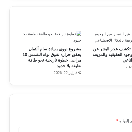
ا
ل
و
ا
ل
ن
ج
م
 تكشف عجز البشر عن
مشروع نووي بقيادة سام ألتمان
ة
لوجوه الحقيقية والمزيفة
يحقق حرارة تفوق نواة الشمس 10
ف
طناعي
مرات.. خطوة تاريخية نحو طاقة
ي
نظيفة بلا حدود
ا
فبراير 22, 2026
ل
د
و
ر
ي
ا
ل
س
إليها بـ
*
ع