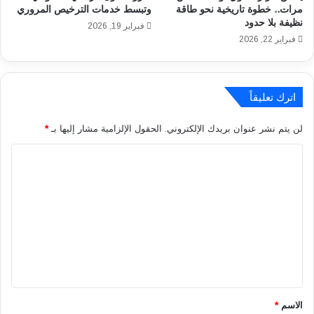
أ
مرات.. خطوة تاريخية نحو طاقة
وتبسط خدمات الترخيص المروري
ق
نظيفة بلا حدود
ك
د
فبراير 19, 2026
ت
ا
فبراير 22, 2026
و
ل
ب
م
ر
س
اترك تعليقاً
و
م
ا
و
ل
ح
لن يتم نشر عنوان بريدك الإلكتروني.
الحقول الإلزامية مشار إليها بـ
*
ق
ب
ا
ا
ه
ه
ا
ل
ر
ب
ت
ة
ا
ا
ل
ع
ل
م
ل
ج
ط
ي
د
ا
ي
ر
ق
د
ا
*
ة
ت
الاسم
*