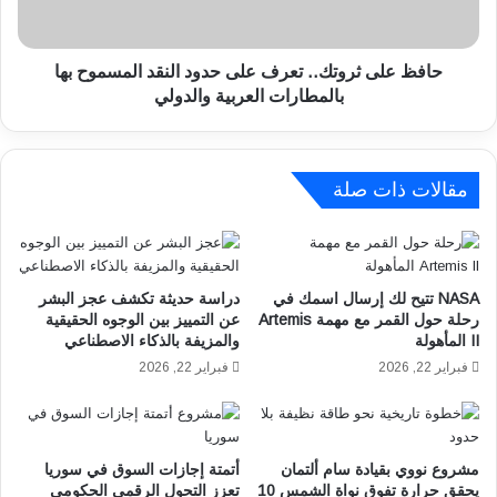
ى
2
ث
5
ر
3
و
حافظ على ثروتك.. تعرف على حدود النقد المسموح بها
و
ت
بالمطارات العربية والدولي
ح
ك
د
.
ة
.
ف
ت
مقالات ذات صلة
ي
ع
م
ر
ش
ف
ر
ع
NASA تتيح لك إرسال اسمك في
دراسة حديثة تكشف عجز البشر
و
ل
رحلة حول القمر مع مهمة Artemis
عن التمييز بين الوجوه الحقيقية
ع
ى
II المأهولة
والمزيفة بالذكاء الاصطناعي
ا
ح
فبراير 22, 2026
فبراير 22, 2026
ت
د
ل
و
ؤ
د
ل
ا
ؤ
ل
مشروع نووي بقيادة سام ألتمان
أتمتة إجازات السوق في سوريا
ة
ن
يحقق حرارة تفوق نواة الشمس 10
تعزز التحول الرقمي الحكومي