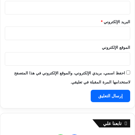
.
ا
.
ل
ر
ع
ا
ر
البريد الإلكتروني
*
ب
ب
ط
ي
ا
ة
ل
و
الموقع الإلكتروني
ح
ا
ج
ل
ز
د
و
و
احفظ اسمي، بريدي الإلكتروني، والموقع الإلكتروني في هذا المتصفح
ا
ل
لاستخدامها المرة المقبلة في تعليقي.
ل
ي
ش
ر
و
ط
تابعنا علي