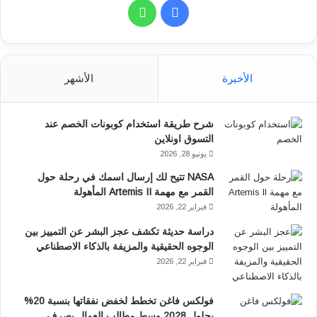
ف
و
ي
ا
س
ت
الأخيرة
الأشهر
ب
س
شرح طريقة استخدام كوبونات الخصم عند
و
ا
التسوق اونلاين
ك
ب
يونيو 28, 2026
NASA تتيح لك إرسال اسمك في رحلة حول
القمر مع مهمة Artemis II المأهولة
فبراير 22, 2026
دراسة حديثة تكشف عجز البشر عن التمييز بين
الوجوه الحقيقية والمزيفة بالذكاء الاصطناعي
فبراير 22, 2026
فولكس فاغن تخطط لخفض نفقاتها بنسبة 20%
بحلول 2028 وسط مطالب العمال بصرف