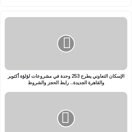
ا
ل
إ
س
ك
ا
ن
ا
ل
ت
الإسكان التعاوني يطرح 253 وحدة في مشروعات لؤلؤة أكتوبر
ع
والقاهرة الجديدة.. رابط الحجز والشروط
ا
و
ح
ن
ا
ي
ف
ي
ظ
ط
ع
ر
ل
ح