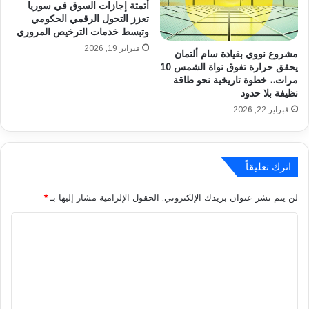
أتمتة إجازات السوق في سوريا
ب
ة
تعزز التحول الرقمي الحكومي
ة
ا
وتبسط خدمات الترخيص المروري
خ
ل
فبراير 19, 2026
مشروع نووي بقيادة سام ألتمان
ل
ز
يحقق حرارة تفوق نواة الشمس 10
ا
م
مرات.. خطوة تاريخية نحو طاقة
ل
ا
نظيفة بلا حدود
ا
ل
فبراير 22, 2026
ل
ك
ش
م
ه
ع
ر
ب
اترك تعليقاً
ا
ن
ل
ت
لن يتم نشر عنوان بريدك الإلكتروني.
الحقول الإلزامية مشار إليها بـ
*
ف
ا
ض
ي
ا
ي
ج
ل
ل
إ
ل
ت
ى
ع
ا
ل
ل