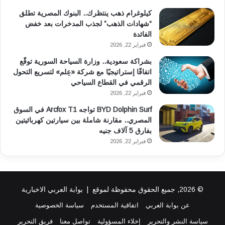
كيلوغرام ذهب ينتظرك.. البنوك المصرية تطلق
“شهادات الذهب” لجذب المدخرات بعد خفض
الفائدة
فبراير 22, 2026
بشراكة سعودية.. وزارة السياحة السورية توقّع
اتفاقًا إستراتيجيًا مع شركة «عِلم» لتسريع التحول
الرقمي في القطاع السياحي
فبراير 22, 2026
BYD Dolphin Surf تواجه Arcfox T1 في السوق
المصري.. مقارنة شاملة بين سيارتين كهربائيتين
بفارق 5 آلاف جنيه
فبراير 22, 2026
© 2026, جميع الحقوق محفوظة لموقع |
بوابة العربي الاخبارية
عن بوابة العربي
اتفاقية المستخدم
سياسة الخصوصية
سياسة النشر والتحرير
إخلاء المسؤولية
تواصل معنا
فريق التحرير