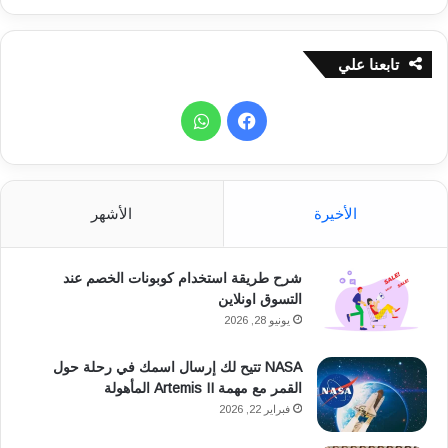
ا
ع
ب
تابعنا علي
ا
ل
أ
ف
و
خ
ي
ي
ا
ر
ة
س
ت
الأخيرة
الأشهر
!
!
ب
س
شرح طريقة استخدام كوبونات الخصم عند
و
ا
التسوق اونلاين
ك
ب
يونيو 28, 2026
NASA تتيح لك إرسال اسمك في رحلة حول
القمر مع مهمة Artemis II المأهولة
فبراير 22, 2026