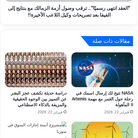
ر
ت
ي
ه
"العقد انتهى رسميًا".. ترقب وصول أزمة الزمالك مع بنتايج إلى
ا
ى
الفيفا بعد تصريحات وكيل اللاعب الأخيرة!!
و
ر
أ
س
ب
م
ر
يً
مقالات ذات صلة
ز
ا
ا
"
ل
.
ع
.
ب
ت
ا
ر
د
ق
ا
ب
NASA تتيح لك إرسال اسمك في
دراسة حديثة تكشف عجز البشر
ت
و
رحلة حول القمر مع مهمة Artemis
عن التمييز بين الوجوه الحقيقية
ا
II المأهولة
والمزيفة بالذكاء الاصطناعي
ص
ل
و
فبراير 22, 2026
فبراير 22, 2026
م
ل
س
أ
ت
ز
ح
م