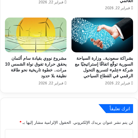
العالمي
ي
م
فبراير 22, 2026
س
فبراير 22, 2026
ا
1
ل
ي
خ
ن
م
ا
ي
ي
س
ر
1
2
ي
بشراكة سعودية.. وزارة السياحة
مشروع نووي بقيادة سام ألتمان
0
ن
السورية توقّع اتفاقًا إستراتيجيًا مع
يحقق حرارة تفوق نواة الشمس 10
2
ا
شركة «عِلم» لتسريع التحول
مرات.. خطوة تاريخية نحو طاقة
6
ي
الرقمي في القطاع السياحي
نظيفة بلا حدود
ر
فبراير 22, 2026
فبراير 22, 2026
2
0
2
6
اترك تعليقاً
لن يتم نشر عنوان بريدك الإلكتروني.
الحقول الإلزامية مشار إليها بـ
*
ا