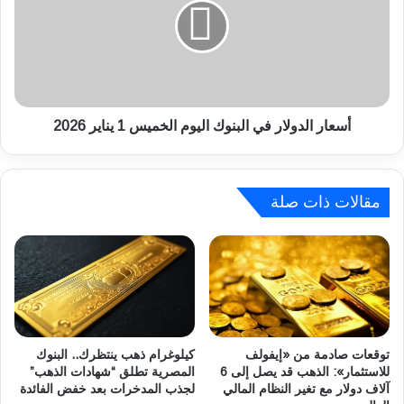
ه
ا
ب
ر
ف
ا
ي
ل
ا
د
ل
و
س
ل
أسعار الدولار في البنوك اليوم الخميس 1 يناير 2026
ع
ا
و
ر
د
ف
ي
مقالات ذات صلة
ي
ة
ا
ا
ل
ل
ب
ي
ن
و
و
م
ك
ا
ا
ل
ل
توقعات صادمة من «إيفولف
كيلوغرام ذهب ينتظرك.. البنوك
خ
للاستثمار»: الذهب قد يصل إلى 6
المصرية تطلق “شهادات الذهب”
ي
آلاف دولار مع تغير النظام المالي
لجذب المدخرات بعد خفض الفائدة
م
و