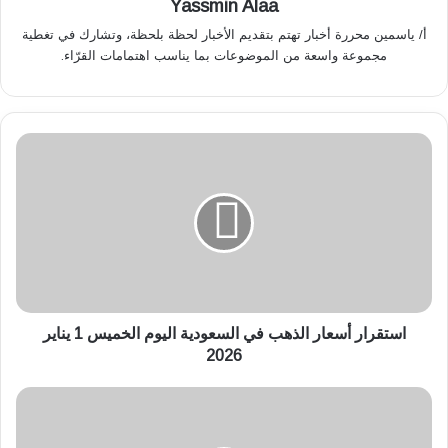
Yassmin Alaa
أ/ ياسمين محررة أخبار تهتم بتقديم الأخبار لحظة بلحظة، وتشارك في تغطية
مجموعة واسعة من الموضوعات بما يناسب اهتمامات القرّاء.
ا
س
ت
ق
ر
ا
ر
أ
س
ع
استقرار أسعار الذهب في السعودية اليوم الخميس 1 يناير
ا
2026
ر
ا
أ
ل
س
ذ
ع