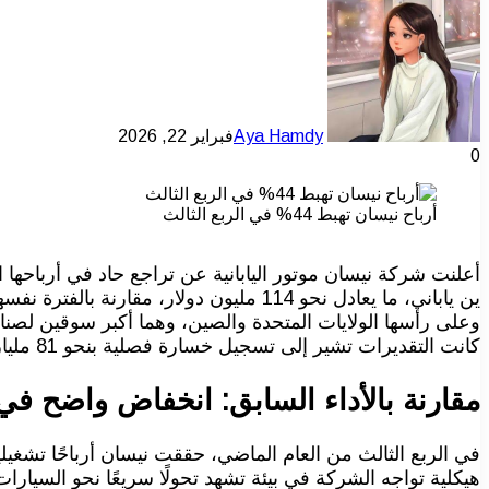
Aya Hamdy
فبراير 22, 2026
0
أرباح نيسان تهبط 44% في الربع الثالث
ين ياباني، ما يعادل نحو 114 مليون دولا
وعلى رأسها الولايات المتحدة والصين، وهما أكبر سوقين لصناع
كانت التقديرات تشير إلى تسجيل خسارة فصلية بنحو 81 مليار ين، وفق استطلاع شمل ستة محللين من مجموعة بورصة لندن.
مقارنة بالأداء السابق: انخفاض واضح في 
هيكلية تواجه الشركة في بيئة تشهد تحولًا سريعًا نحو السيارات