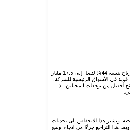
أعلنت شركة نيسان موتور اليابانية عن تراجع حاد في أرباحها التشغيلية خلال الربع الثالث من العام المالي، حيث انخفضت الأرباح بنسبة 44% لتصل إلى 17.5 مليار
 تنافسية قوية في الأسواق الرئيسية للشركة،
ائج أفضل من توقعات المحللين، إذ
عكس حجم التراجع الحالي في الربحية. ويشير هذا الانخفاض إلى تحديات
ويعد هذا التراجع جزءًا من اتجاه أوسع