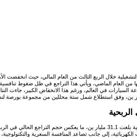
ر، مقارنة بالفترة نفسها من العام الماضي، ويأتي هذا التراجع في ظل ضغوط
ة السيارات في العالم، ورغم هذا الانخفاض الكبير، جاءت النت
الربحية
في الربع الثالث من العام الماضي، حققت نيسان أرباحًا تشغيلية بلغت 31.1 مليار ين، ما ي
 الكهربائية، إلى جانب تصاعد المنافسة السعرية والتكنولوجية، 