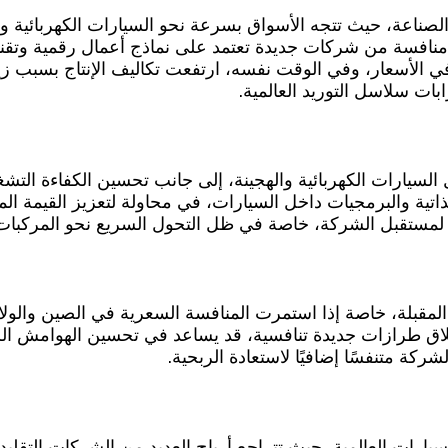
 الصناعة، حيث تتجه الأسواق بسرعة نحو السيارات الكهربائية 
ت منافسة من شركات جديدة تعتمد على نماذج أعمال رقمية وتقن
لأسعار، وفي الوقت نفسه، ارتفعت تكاليف الإنتاج بسبب زيادة 
ات سلاسل التوريد العالمية.
سيارات الكهربائية والهجينة، إلى جانب تحسين الكفاءة التشغ
ذاتية والبرمجيات داخل السيارات، في محاولة لتعزيز القيمة ال
 لمستقبل الشركة، خاصة في ظل التحول السريع نحو المركبات ا
لمقبلة، خاصة إذا استمرت المنافسة السعرية في الصين والول
لاق طرازات جديدة تنافسية، قد يساعد في تحسين الهوامش الر
ركة متنفسًا إضافيًا لاستعادة الربحية.
يارات العالمية، حيث تتراجع أرباح العديد من الشركات التقلي