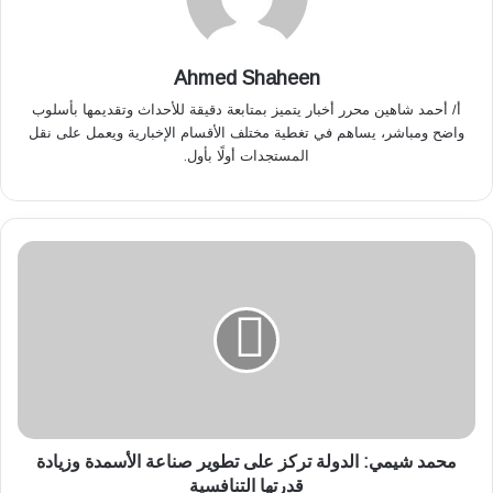
Ahmed Shaheen
أ/ أحمد شاهين محرر أخبار يتميز بمتابعة دقيقة للأحداث وتقديمها بأسلوب
واضح ومباشر، يساهم في تغطية مختلف الأقسام الإخبارية ويعمل على نقل
المستجدات أولًا بأول.
م
ح
م
د
ش
ي
م
ي
:
ا
محمد شيمي: الدولة تركز على تطوير صناعة الأسمدة وزيادة
ل
قدرتها التنافسية