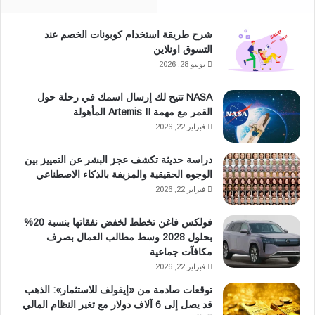
ب
س
شرح طريقة استخدام كوبونات الخصم عند
و
ا
التسوق اونلاين
ك
ب
يونيو 28, 2026
NASA تتيح لك إرسال اسمك في رحلة حول
القمر مع مهمة Artemis II المأهولة
فبراير 22, 2026
دراسة حديثة تكشف عجز البشر عن التمييز بين
الوجوه الحقيقية والمزيفة بالذكاء الاصطناعي
فبراير 22, 2026
فولكس فاغن تخطط لخفض نفقاتها بنسبة 20%
بحلول 2028 وسط مطالب العمال بصرف
مكافآت جماعية
فبراير 22, 2026
توقعات صادمة من «إيفولف للاستثمار»: الذهب
قد يصل إلى 6 آلاف دولار مع تغير النظام المالي