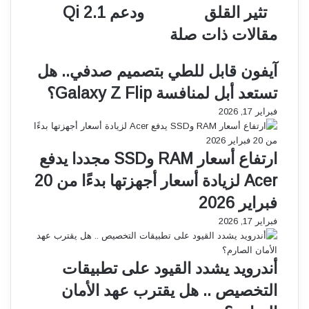
تثير القلق
ودعم Qi 2.1
ا
ش
ط
ف
مقالات ذات صلة
ف
ا
ي
ل
آيفون قابل للطي بتصميم صدفي.. هل
ا
ج
س
ي
تستعد أبل لمنافسة Galaxy Z Flip؟
ت
ل
فبراير 17, 2026
خ
ا
د
ل
ا
ق
ارتفاع أسعار RAM وSSD مجددا يدفع
م
ا
ت
د
Acer لزيادة أسعار أجهزتها بدءًا من 20
ط
م
فبراير 2026
ب
م
ي
ن
فبراير 17, 2026
ق
A
ا
n
ت
k
أندرويد يشدد القيود على تطبيقات
ا
e
التخصيص .. هل يقترب عهد الأمان
ل
r
ذ
M