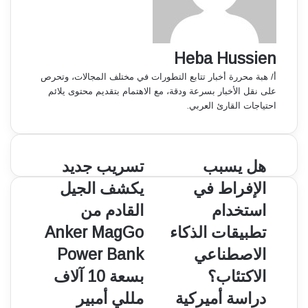
Heba Hussien
أ/ هبة محررة أخبار تتابع التطورات في مختلف المجالات، وتحرص
على نقل الأخبار بسرعة ودقة، مع الاهتمام بتقديم محتوى يلائم
احتياجات القارئ العربي.
ه
هل يسبب
ت
تسريب جديد
ل
س
الإفراط في
يكشف الجيل
ي
ر
س
ي
استخدام
القادم من
ب
ب
تطبيقات الذكاء
Anker MagGo
ب
ج
ا
د
الاصطناعي
Power Bank
ل
ي
الاكتئاب؟
بسعة 10 آلاف
إ
د
ف
ي
دراسة أميركية
مللي أمبير
ر
ك