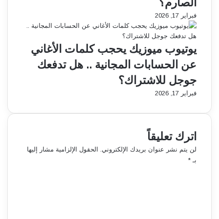
الصارم؟
ك
a
فبراير 17, 2026
ا
g
ء
G
ا
o
يوتيوب ميوزيك يحجب كلمات الأغاني
ل
P
ا
o
عن الحسابات المجانية .. هل تدفعك
ص
w
جوجل للاشتراك؟
ط
e
ن
r
فبراير 17, 2026
ا
B
ع
a
ي
n
ا
k
اترك تعليقاً
ل
ب
لن يتم نشر عنوان بريدك الإلكتروني.
الحقول الإلزامية مشار إليها
ا
س
بـ
*
ك
ع
ت
ة
ا
ئ
1
ل
ا
0
ت
ب
آ
ع
؟
ل
ل