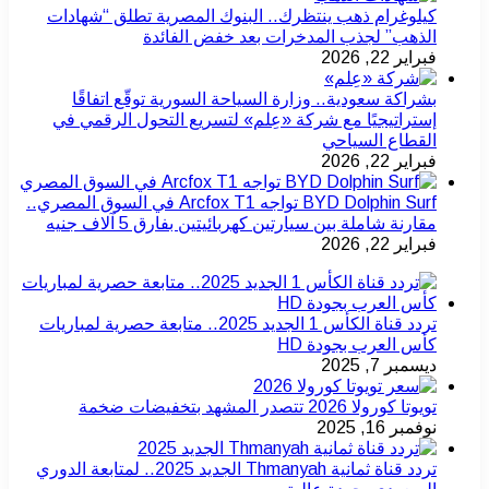
كيلوغرام ذهب ينتظرك.. البنوك المصرية تطلق “شهادات
الذهب” لجذب المدخرات بعد خفض الفائدة
فبراير 22, 2026
بشراكة سعودية.. وزارة السياحة السورية توقّع اتفاقًا
إستراتيجيًا مع شركة «عِلم» لتسريع التحول الرقمي في
القطاع السياحي
فبراير 22, 2026
BYD Dolphin Surf تواجه Arcfox T1 في السوق المصري..
مقارنة شاملة بين سيارتين كهربائيتين بفارق 5 آلاف جنيه
فبراير 22, 2026
تردد قناة الكأس 1 الجديد 2025.. متابعة حصرية لمباريات
كأس العرب بجودة HD
ديسمبر 7, 2025
تويوتا كورولا 2026 تتصدر المشهد بتخفيضات ضخمة
نوفمبر 16, 2025
تردد قناة ثمانية Thmanyah الجديد 2025.. لمتابعة الدوري