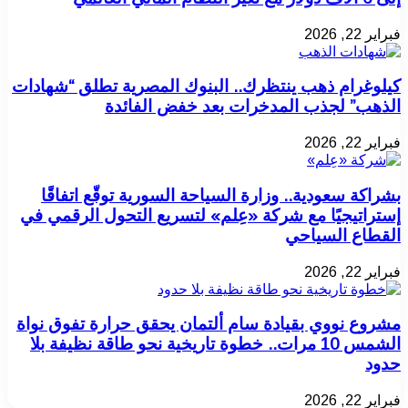
فبراير 22, 2026
كيلوغرام ذهب ينتظرك.. البنوك المصرية تطلق “شهادات
الذهب” لجذب المدخرات بعد خفض الفائدة
فبراير 22, 2026
بشراكة سعودية.. وزارة السياحة السورية توقّع اتفاقًا
إستراتيجيًا مع شركة «عِلم» لتسريع التحول الرقمي في
القطاع السياحي
فبراير 22, 2026
مشروع نووي بقيادة سام ألتمان يحقق حرارة تفوق نواة
الشمس 10 مرات.. خطوة تاريخية نحو طاقة نظيفة بلا
حدود
فبراير 22, 2026