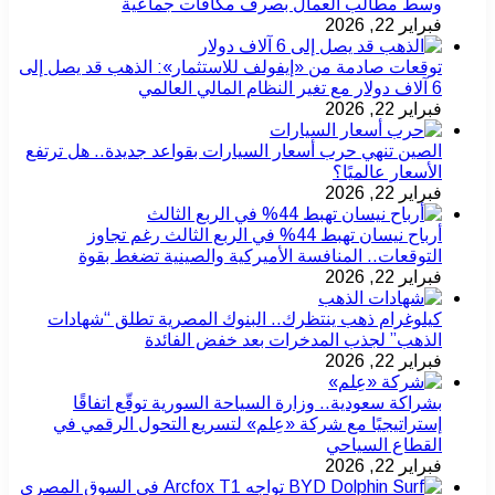
وسط مطالب العمال بصرف مكافآت جماعية
فبراير 22, 2026
توقعات صادمة من «إيفولف للاستثمار»: الذهب قد يصل إلى
6 آلاف دولار مع تغير النظام المالي العالمي
فبراير 22, 2026
الصين تنهي حرب أسعار السيارات بقواعد جديدة.. هل ترتفع
الأسعار عالميًا؟
فبراير 22, 2026
أرباح نيسان تهبط 44% في الربع الثالث رغم تجاوز
التوقعات.. المنافسة الأميركية والصينية تضغط بقوة
فبراير 22, 2026
كيلوغرام ذهب ينتظرك.. البنوك المصرية تطلق “شهادات
الذهب” لجذب المدخرات بعد خفض الفائدة
فبراير 22, 2026
بشراكة سعودية.. وزارة السياحة السورية توقّع اتفاقًا
إستراتيجيًا مع شركة «عِلم» لتسريع التحول الرقمي في
القطاع السياحي
فبراير 22, 2026