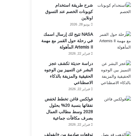
شرح طريقة استخدام
ك
ب
كوبونات الخصم عند التسوق
اونلاين
يونيو 28, 2026
NASA تتيح لك إرسال اسمك
في رحلة حول القمر مع مهمة
Artemis II المأهولة
فبراير 22, 2026
دراسة حديثة تكشف عجز
البشر عن التمييز بين الوجوه
الحقيقية والمزيفة بالذكاء
الاصطناعي
فبراير 22, 2026
فولكس فاغن تخطط لخفض
نفقاتها بنسبة 20% بحلول
2028 وسط مطالب العمال
بصرف مكافآت جماعية
فبراير 22, 2026
توقعات صادمة من «إيفولف