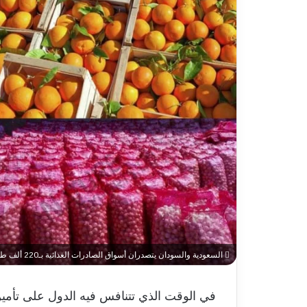
السعودية والسودان يتصدران أسواق الصادرات الغذائية بـ220 ألف طن أسبوعيًا
في الوقت الذي تتنافس فيه الدول على تأمين 