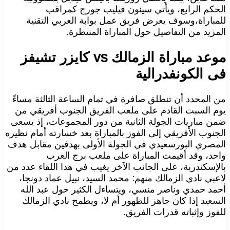
الحكم الرابع، ويأتي سينون فيليب جورج كمراقب
للمباراة،وسوف يعرض فريق عمل بوابة العربي التقنية
المزيد من التفاصيل حول المباراة المنتظرة.
موعد مباراة الزمالك vs كايزر تشيفز
فى الكونفدرالية
من المحدد أن تنطلق صافرة في تمام الساعة الثالثة مساءً
يوم السبت القادم على ملعب الفريق الجنوب أفريقي من
ضمن مباريات الجولة الثانية من دور المجموعات، إذ يسعى
الجنوب الأفريقي إلى الفوز بالمباراة بعد خسارته أمام نظيره
المصري البورسعيدي في الجولة الأولى بهدفين مقابل هدف
واحد، وقد أقيمت المباراة على ملعب برج العرب
بالإسكندرية، على الجانب الآخر يغيب في هذا اللقاء عدد من
لاعبي نادي الزمالك منهم: محمد السيد، نبيل عماد دونجا،
أحمد حمدي وناصر منسي، ويتساءل الكثير حول عبد الله
السعيد إذا كان جاهز للظهور أم لا، ويطمح نادي الزمالك
للفوز وإثباته قدرات الفريق.