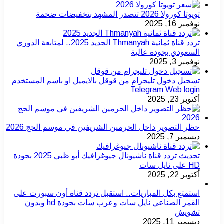
تويوتا كورولا 2026 تتصدر المشهد بتخفيضات ضخمة
نوفمبر 16, 2025
تردد قناة ثمانية Thmanyah الجديد 2025.. لمتابعة الدوري
السعودي بجودة عالية
نوفمبر 3, 2025
تسجيل دخول تليجرام من قوقل بالايميل او باسم المستخدم
Telegram Web login
أكتوبر 23, 2025
حظر التصوير داخل الحرمين الشريفين في موسم الحج 2026
ديسمبر 7, 2025
تحديث تردد قناة ناشيونال جيوغرافيك أبو ظبي 2025 بجودة
HD على نايل سات
أكتوبر 22, 2025
استمتع بكل المباريات.. استقبل تردد قناة أون سبورت على
القمر الصناعي نايل سات وعرب سات بجودة hd وبدون
تشويش
ديسمبر 11, 2025