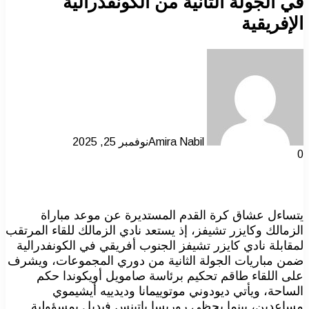
في الجولة الثانية من الكونفدرالية
الإفريقية
Amira Nabil
نوفمبر 25, 2025
0
يتساءل عشاق كرة القدم المستديرة عن موعد مباراة
الزمالك وكايزر تشيفز، إذ يستعد نادي الزمالك للقاء المرتقب
لمقابلة نادي كايزر تشيفز الجنوب أفريقي في الكونفدرالية
ضمن مباريات الجولة الثانية من دوري المجموعات، ويشرف
على اللقاء طاقم تحكيم برئاسة صامويل أويكوندا حكم
الساحة، ويأتي ديودوني موتوييمانا وديدييه أيشيموي
مساعدين، بينما يحظي روريسا باتينس فيديل بمسؤولية