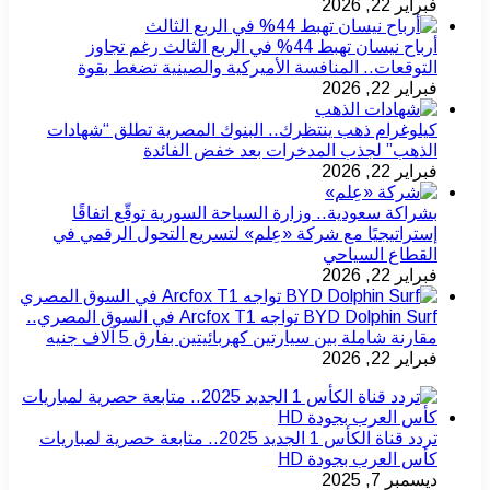
فبراير 22, 2026
أرباح نيسان تهبط 44% في الربع الثالث رغم تجاوز
التوقعات.. المنافسة الأميركية والصينية تضغط بقوة
فبراير 22, 2026
كيلوغرام ذهب ينتظرك.. البنوك المصرية تطلق “شهادات
الذهب” لجذب المدخرات بعد خفض الفائدة
فبراير 22, 2026
بشراكة سعودية.. وزارة السياحة السورية توقّع اتفاقًا
إستراتيجيًا مع شركة «عِلم» لتسريع التحول الرقمي في
القطاع السياحي
فبراير 22, 2026
BYD Dolphin Surf تواجه Arcfox T1 في السوق المصري..
مقارنة شاملة بين سيارتين كهربائيتين بفارق 5 آلاف جنيه
فبراير 22, 2026
تردد قناة الكأس 1 الجديد 2025.. متابعة حصرية لمباريات
كأس العرب بجودة HD
ديسمبر 7, 2025