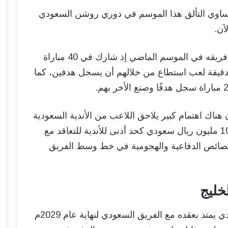
ساوي التألق هذا الموسم في دوري روشن السعودي
وهو اللاعب الذي سطر اسمه من بين نجوم فريقه في الموسم الماضي إذ شارك في 40 مباراة
ميص الخليج بواقع دقائق وصل إلى 2076 دقيقة لعب استطاع من خلالهم أن يسجل هدفين، كما
ناك اهتمام كبير يلاحق اللاعب من الأندية السعودية
الكبرى، مما دفع إدارة نادي الخليج لتحديد 100 مليون ريال سعودي كحد أدنى للأندية للتعاقد مع
ا والجامع بين الخصائص الدفاعية والهجومية في خط وسط الفريق
خليج
وأشارت التقارير الصحفية إن اللاعب السعودي يمتد بعقده مع الفريق السعودي لنهاية عام 2029م