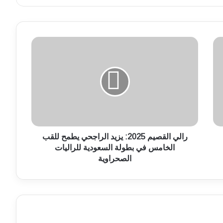
ر
ا
ل
ي
ا
ل
ق
ص
ي
م
رالي القصيم 2025: يزيد الراجحي يطمح للقب
2
الخامس في بطولة السعودية للراليات
0
الصحراوية
2
5
:
ي
ز
ي