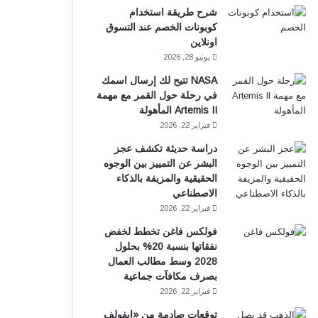
شرح طريقة استخدام
ك
ب
كوبونات الخصم عند التسوق
اونلاين
يونيو 28, 2026
NASA تتيح لك إرسال اسمك
في رحلة حول القمر مع مهمة
Artemis II المأهولة
فبراير 22, 2026
دراسة حديثة تكشف عجز
البشر عن التمييز بين الوجوه
الحقيقية والمزيفة بالذكاء
الاصطناعي
فبراير 22, 2026
فولكس فاغن تخطط لخفض
نفقاتها بنسبة 20% بحلول
2028 وسط مطالب العمال
بصرف مكافآت جماعية
فبراير 22, 2026
توقعات صادمة من «إيفولف